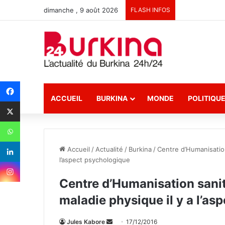
dimanche , 9 août 2026
FLASH INFOS
ACCUEIL
BURKINA
MONDE
POLITIQU
Accueil
/
Actualité
/
Burkina
/
Centre d’Humanisation
l’aspect psychologique
Centre d’Humanisation sanita
maladie physique il y a l’a
Jules Kabore
E
17/12/2016