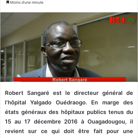
Moins d’une minute
v
o
y
e
r
u
n
c
o
u
r
r
Robert Sangaré est le directeur général de
i
l’hôpital Yalgado Ouédraogo. En marge des
e
l
états généraux des hôpitaux publics tenus du
15 au 17 décembre 2016 à Ouagadougou, il
revient sur ce qui doit être fait pour une