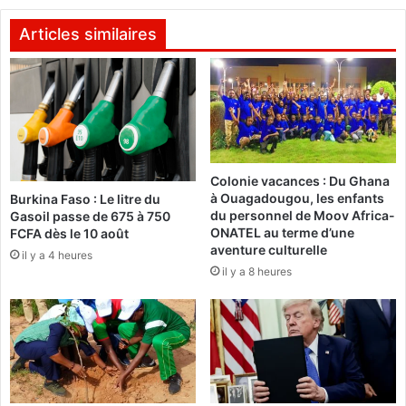
r
s
u
t
Articles similaires
r
i
a
o
l
n
e
d
d
e
a
s
n
h
Colonie vacances : Du Ghana
s
ô
à Ouagadougou, les enfants
Burkina Faso : Le litre du
l
p
du personnel de Moov Africa-
Gasoil passe de 675 à 750
e
i
ONATEL au terme d’une
FCFA dès le 10 août
m
t
aventure culturelle
il y a 4 heures
o
a
il y a 8 heures
n
u
d
x
e
p
:
u
L
b
e
l
s
i