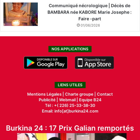
Communiqué nécrologique | Décès de
BAMBARA née KABORE Marie Josephe :
Faire -part
01/06/2026
NOS APPLICATIONS
LIENS UTILES
Mentions Légales |
Charte groupe |
Contact
Publicité
|
Webmail |
Equipe B24
Tél : +( 226) 25-33-38-30
Email: info[at]burkina24.com
Burkina 24 : 17 Prix Galian remportés