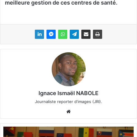
meilleure gestion de ces centres de santé.
Ignace Ismaël NABOLE
Journaliste reporter d'images (JRI).
We
bsi
te
E
p