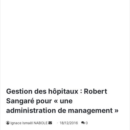
Gestion des hôpitaux : Robert
Sangaré pour « une
administration de management »
Ignace Ismaël NABOLE
E
18/12/2016
0
n