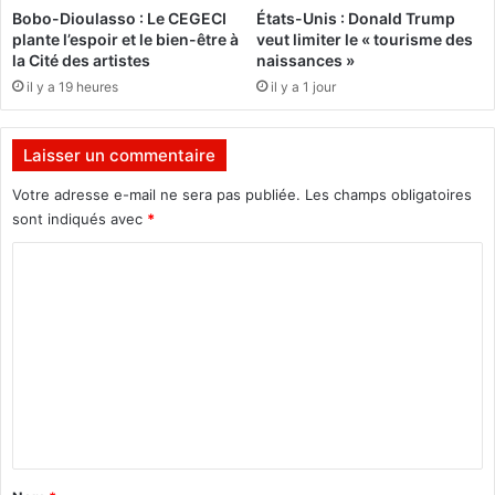
q
c
Bobo-Dioulasso : Le CEGECI
États-Unis : Donald Trump
u
s
plante l’espoir et le bien-être à
veut limiter le « tourisme des
a
r
la Cité des artistes
naissances »
t
e
il y a 19 heures
il y a 1 jour
r
p
e
e
f
n
Laisser un commentaire
a
s
c
é
Votre adresse e-mail ne sera pas publiée.
Les champs obligatoires
t
e
sont indiqués avec
*
e
C
u
r
o
s
m
d
e
m
M
e
m
e
n
S
t
i
a
k