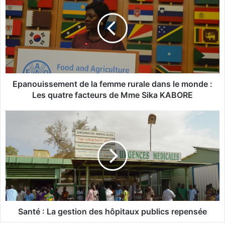
a
n
o
u
i
s
s
e
Epanouissement de la femme rurale dans le monde :
m
Les quatre facteurs de Mme Sika KABORE
e
n
S
t
a
d
n
e
t
l
é
a
f
:
e
L
m
a
m
g
Santé : La gestion des hôpitaux publics repensée
e
e