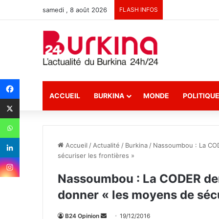
samedi , 8 août 2026
FLASH INFOS
ACCUEIL
BURKINA
MONDE
POLITIQU
Accueil
/
Actualité
/
Burkina
/
Nassoumbou : La CO
sécuriser les frontières »
Nassoumbou : La CODER de
donner « les moyens de sécur
B24 Opinion
E
19/12/2016