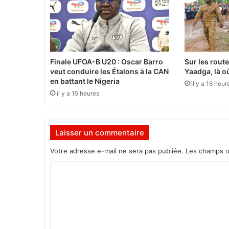
s
i
e
u
r
l
Finale UFOA-B U20 : Oscar Barro
Sur les rout
e
veut conduire les Étalons à la CAN
Yaadga, là où
P
en battant le Nigeria
il y a 16 heur
r
il y a 15 heures
e
m
i
Laisser un commentaire
e
r
Votre adresse e-mail ne sera pas publiée.
Les champs o
m
i
C
n
o
i
s
m
t
m
r
e