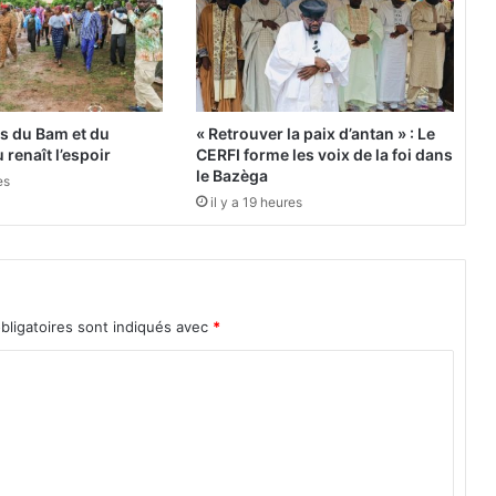
u
:
L
'
U
n
es du Bam et du
« Retrouver la paix d’antan » : Le
i
 renaît l’espoir
CERFI forme les voix de la foi dans
o
le Bazèga
es
n
il y a 19 heures
e
u
r
o
p
bligatoires sont indiqués avec
*
é
e
n
n
e
r
a
s