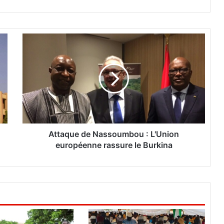
A
t
t
a
q
u
e
d
e
N
Attaque de Nassoumbou : L'Union
a
européenne rassure le Burkina
s
s
o
u
m
b
o