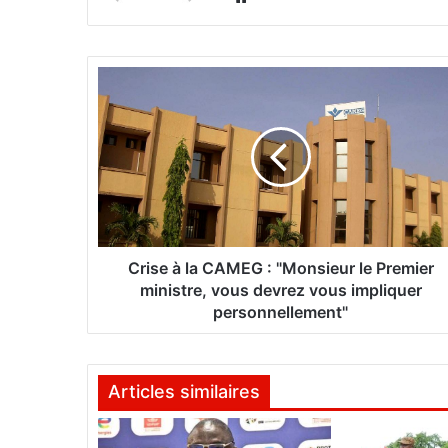
bsi
te
C
r
i
s
e
à
l
a
C
A
Crise à la CAMEG : "Monsieur le Premier
M
ministre, vous devrez vous impliquer
E
personnellement"
G
:
"
Articles similaires
M
o
n