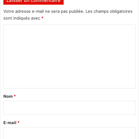
Laisser un commentaire
b
r
Votre adresse e-mail ne sera pas publiée.
Les champs obligatoires
e
sont indiqués avec
*
2
C
0
1
o
6
m
m
e
n
t
a
Nom
*
i
r
e
E-mail
*
*