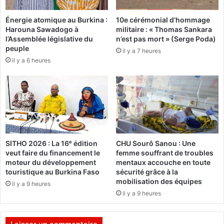
i
d
Énergie atomique au Burkina :
10e cérémonial d’hommage
t
e
Harouna Sawadogo à
militaire : « Thomas Sankara
é
s
l’Assemblée législative du
n’est pas mort » (Serge Poda)
s
m
peuple
il y a 7 heures
d
i
il y a 6 heures
e
n
s
i
p
s
é
t
a
r
g
e
e
s
s
d
SITHO 2026 : La 16ᵉ édition
CHU Sourô Sanou : Une
u
veut faire du financement le
femme souffrant de troubles
2
moteur du développement
mentaux accouche en toute
2
touristique au Burkina Faso
sécurité grâce à la
d
mobilisation des équipes
il y a 9 heures
é
il y a 9 heures
c
e
m