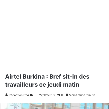
Airtel Burkina : Bref sit-in des
travailleurs ce jeudi matin
Rédaction B24
E
22/12/2016
0
Moins d’une minute
n
v