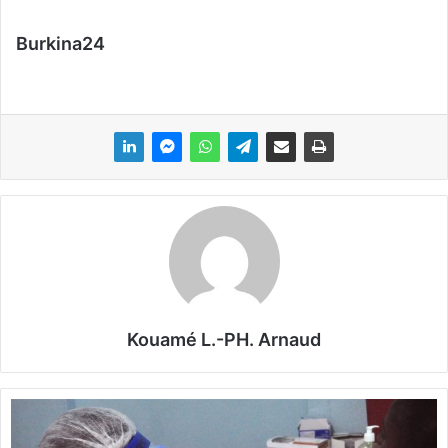
Burkina24
Kouamé L.-PH. Arnaud
L
'