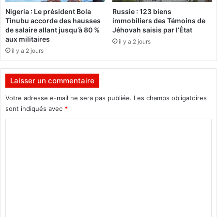
o
a
Nigeria : Le président Bola
Russie : 123 biens
n
v
Tinubu accorde des hausses
immobiliers des Témoins de
f
a
de salaire allant jusqu’à 80 %
Jéhovah saisis par l’État
i
i
aux militaires
il y a 2 jours
r
l
il y a 2 jours
m
l
é
o
e
n
Laisser un commentaire
s
a
Votre adresse e-mail ne sera pas publiée.
Les champs obligatoires
v
sont indiqués avec
*
e
C
c
»
o
m
m
e
n
t