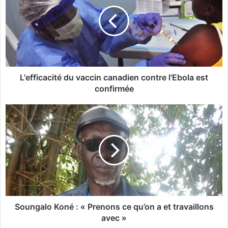
e
f
f
i
c
a
c
i
L'efficacité du vaccin canadien contre l'Ebola est
t
confirmée
é
d
S
u
o
v
u
a
n
c
g
c
a
i
l
n
o
c
K
a
o
Soungalo Koné : « Prenons ce qu’on a et travaillons
n
n
avec »
a
é