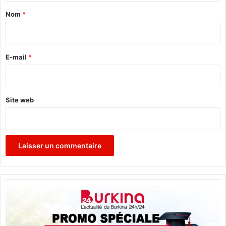
a
Nom
*
i
r
e
E-mail
*
*
Site web