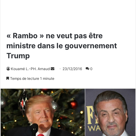
« Rambo » ne veut pas être
ministre dans le gouvernement
Trump
Kouamé L.-PH. Arnaud
E
23/12/2016
0
n
Temps de lecture 1 minute
v
o
y
e
r
u
n
c