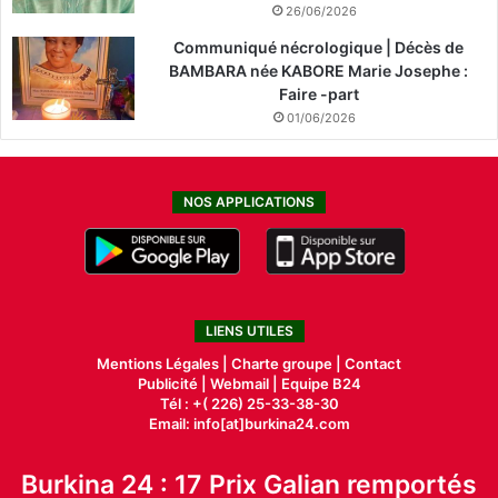
26/06/2026
Communiqué nécrologique | Décès de
BAMBARA née KABORE Marie Josephe :
Faire -part
01/06/2026
NOS APPLICATIONS
LIENS UTILES
Mentions Légales |
Charte groupe |
Contact
Publicité
|
Webmail |
Equipe B24
Tél : +( 226) 25-33-38-30
Email: info[at]burkina24.com
Burkina 24 : 17 Prix Galian remportés