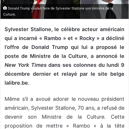
o
Donald Trump voulait faire de Sylvester Stallone son ministre de la
u
Culture.
r
r
Sylvester Stallone, le célèbre acteur américain
i
qui a incarné « Rambo » et « Rocky » a décliné
e
l’offre de Donald Trump qui lui a proposé le
l
poste de Ministre de la Culture, a annoncé le
New York Times
dans ses colonnes du lundi 9
décembre dernier et relayé par le site belge
lalibre.be.
Même s’il a avoué adorer le nouveau président
américain, Sylvester Stallone, 70 ans, a refusé de
devenir son Ministre de la Culture. Cette
proposition de mettre « Rambo » à la tête