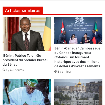
d
:
i
«
Articles similaires
e
P
n
r
c
e
o
n
n
o
t
n
r
s
Bénin-Canada : L’ambassade
e
c
du Canada inaugurée à
l
e
Bénin : Patrice Talon élu
Cotonou, un tournant
'
q
président du premier Bureau
historique avec des millions
E
u
du Sénat
de dollars d’investissements
b
’
il y a 8 heures
il y a 1 jour
o
o
l
n
a
a
e
e
s
t
t
t
c
r