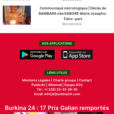
Communiqué nécrologique | Décès de
BAMBARA née KABORE Marie Josephe :
Faire -part
01/06/2026
NOS APPLICATIONS
LIENS UTILES
Mentions Légales |
Charte groupe |
Contact
Publicité
|
Webmail |
Equipe B24
Tél : +( 226) 25-33-38-30
Email: info[at]burkina24.com
Burkina 24 : 17 Prix Galian remportés