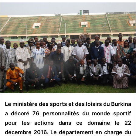
v
o
y
e
r
u
n
c
o
u
r
r
i
e
Le ministère des sports et des loisirs du Burkina
l
a décoré 76 personnalités du monde sportif
pour les actions dans ce domaine le 22
décembre 2016. Le département en charge du