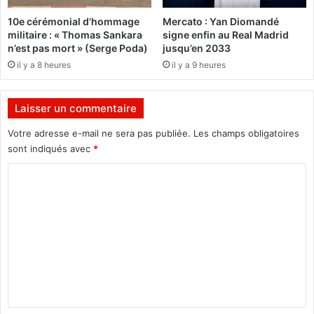
e
u
10e cérémonial d’hommage
Mercato : Yan Diomandé
c
c
militaire : « Thomas Sankara
signe enfin au Real Madrid
o
o
n’est pas mort » (Serge Poda)
jusqu’en 2033
n
m
il y a 8 heures
il y a 9 heures
s
m
t
i
r
s
Laisser un commentaire
u
s
c
a
Votre adresse e-mail ne sera pas publiée.
Les champs obligatoires
t
r
sont indiqués avec
*
i
i
o
a
C
n
t
o
d
m
e
p
m
o
e
l
i
n
c
t
e