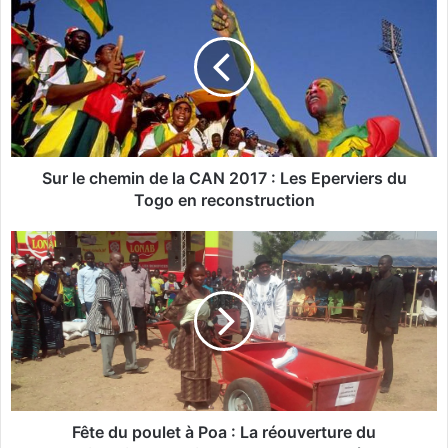
u
r
l
e
c
h
e
m
i
Sur le chemin de la CAN 2017 : Les Eperviers du
n
Togo en reconstruction
d
e
F
l
ê
a
t
C
e
A
d
N
u
2
p
0
o
1
u
7
l
Fête du poulet à Poa : La réouverture du