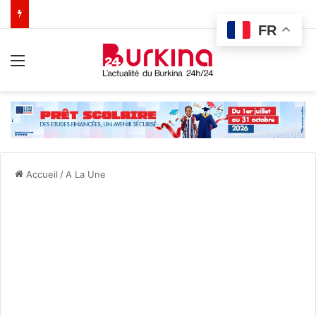
FR
Menu
Accueil
/
A La Une