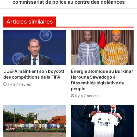
:
e
commissariat de police au centre des doléances
L
t
e
à
s
P
Articles similaires
E
o
p
a
e
r
:
v
L
i
a
e
r
L’UEFA maintient son boycott
Énergie atomique au Burkina :
r
é
des compétitions de la FIFA
Harouna Sawadogo à
s
o
l’Assemblée législative du
d
il y a 7 heures
u
peuple
u
v
il y a 7 heures
T
e
o
r
g
t
o
u
e
r
n
e
r
d