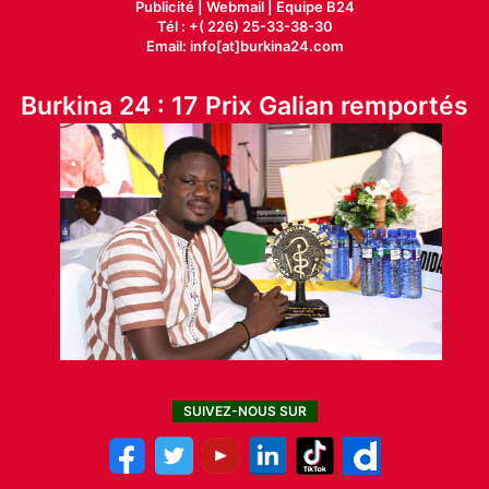
Publicité
|
Webmail |
Equipe B24
Tél : +( 226) 25-33-38-30
Email: info[at]burkina24.com
Burkina 24 : 17 Prix Galian remportés
SUIVEZ-NOUS SUR