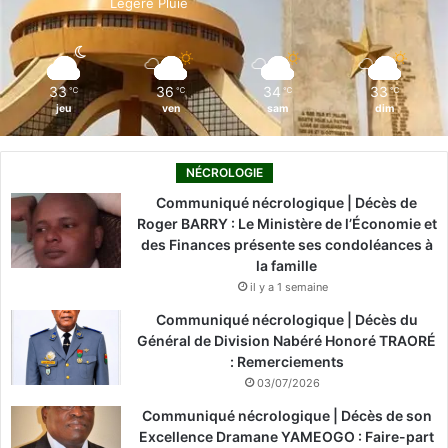
Légère Pluie
k
n
a
m
33
36
34
33
℃
℃
℃
℃
jeu
ven
sam
dim
NÉCROLOGIE
Communiqué nécrologique | Décès de
Roger BARRY : Le Ministère de l’Économie et
des Finances présente ses condoléances à
la famille
il y a 1 semaine
Communiqué nécrologique | Décès du
Général de Division Nabéré Honoré TRAORÉ
: Remerciements
03/07/2026
Communiqué nécrologique | Décès de son
Excellence Dramane YAMEOGO : Faire-part