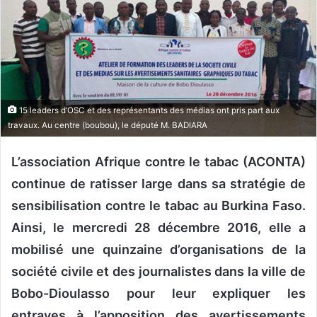
y
e
r
u
n
c
o
15 leaders d’OSC et des représentants des médias ont pris part aux
u
travaux. Au centre (boubou), le député M. BADIARA
r
r
L’association Afrique contre le tabac (ACONTA)
i
continue de ratisser large dans sa stratégie de
e
sensibilisation contre le tabac au Burkina Faso.
l
Ainsi, le mercredi 28 décembre 2016, elle a
mobilisé une quinzaine d’organisations de la
société civile et des journalistes dans la ville de
Bobo-Dioulasso pour leur expliquer les
entraves à l’apposition des avertissements