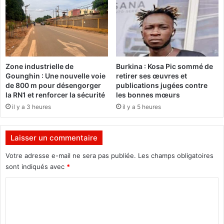
n
t
o
r
m
e
m
s
é
d
u
Zone industrielle de
Burkina : Kosa Pic sommé de
2
Gounghin : Une nouvelle voie
retirer ses œuvres et
8
de 800 m pour désengorger
publications jugées contre
d
la RN1 et renforcer la sécurité
les bonnes mœurs
é
il y a 3 heures
il y a 5 heures
c
e
m
Laisser un commentaire
b
r
Votre adresse e-mail ne sera pas publiée.
Les champs obligatoires
e
sont indiqués avec
*
2
C
0
1
o
6
m