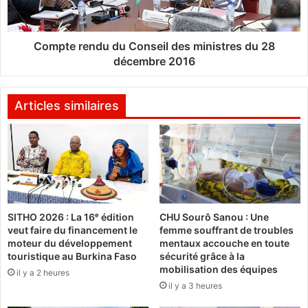
r
e
e
f
n
d
d
Compte rendu du Conseil des ministres du 28
'
u
décembre 2016
E
d
t
u
a
C
Articles similaires
t
o
-
n
m
s
a
e
j
i
o
l
r
d
SITHO 2026 : La 16ᵉ édition
CHU Sourô Sanou : Une
g
e
veut faire du financement le
femme souffrant de troubles
é
s
moteur du développement
mentaux accouche en toute
n
m
touristique au Burkina Faso
sécurité grâce à la
é
i
mobilisation des équipes
il y a 2 heures
r
n
il y a 3 heures
a
i
l
s