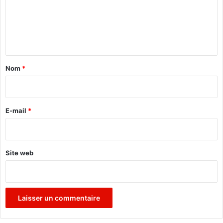
m
e
n
t
a
Nom
*
i
r
e
E-mail
*
*
Site web