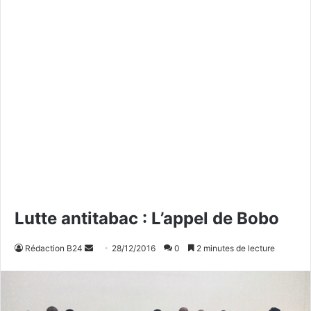
Lutte antitabac : L’appel de Bobo
Rédaction B24
E
28/12/2016
0
2 minutes de lecture
n
v
o