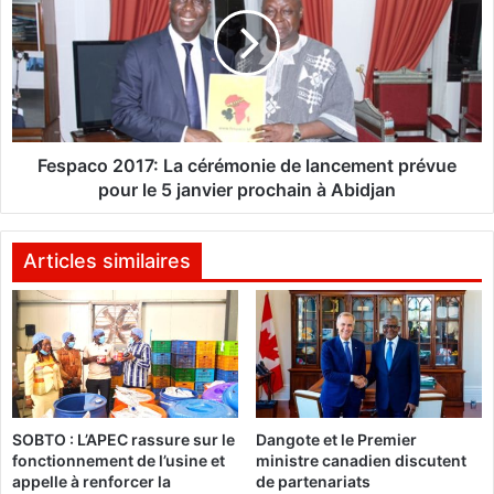
s
a
p
l
a
i
c
t
o
é
2
s
0
a
1
Fespaco 2017: La cérémonie de lancement prévue
f
7
pour le 5 janvier prochain à Abidjan
r
:
i
L
c
a
Articles similaires
a
c
i
é
n
r
e
é
s
m
q
o
u
n
SOBTO : L’APEC rassure sur le
Dangote et le Premier
i
i
fonctionnement de l’usine et
ministre canadien discutent
o
e
appelle à renforcer la
de partenariats
n
d