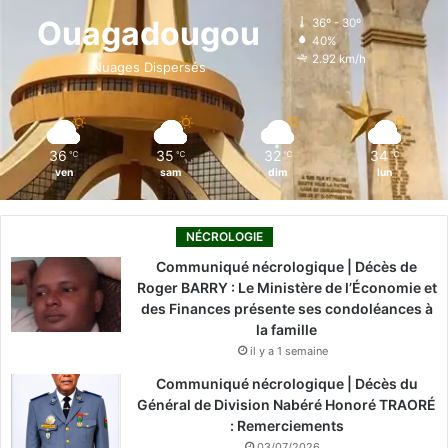
o
d
b
g
k
Ouagadougou
36º - 30º
40%
o
i
e
r
2.92 km/h
Nuages Dispersés
k
n
a
m
36
35
32
34
℃
℃
℃
℃
ven
sam
dim
lun
NÉCROLOGIE
Communiqué nécrologique | Décès de
Roger BARRY : Le Ministère de l’Économie et
des Finances présente ses condoléances à
la famille
il y a 1 semaine
Communiqué nécrologique | Décès du
Général de Division Nabéré Honoré TRAORÉ
: Remerciements
03/07/2026