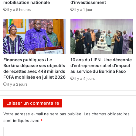
mobilisation nationale
d’investissement
t
e
il y a 5 heures
il y a 1 jour
m
l
a
a
r
n
q
c
u
e
é
m
l
e
’
n
Finances publiques : Le
10 ans du LIEN : Une décennie
a
t
Burkina dépasse ses objectifs
d’entrepreneuriat et d’impact
n
p
de recettes avec 448 milliards
au service du Burkina Faso
n
r
FCFA mobilisés en juillet 2026
il y a 4 jours
é
é
il y a 2 jours
e
v
2
u
0
e
Laisser un commentaire
1
p
6
o
Votre adresse e-mail ne sera pas publiée.
Les champs obligatoires
u
sont indiqués avec
*
r
C
l