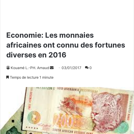
Economie: Les monnaies
africaines ont connu des fortunes
diverses en 2016
Kouamé L.-PH. Arnaud
E
03/01/2017
0
n
Temps de lecture 1 minute
v
o
y
e
r
u
n
c