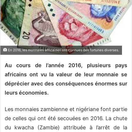
o
u
r
r
i
e
l
En 2016, les monnaies africaines ont connues des fortunes diverses.
Au cours de l’année 2016, plusieurs pays
africains ont vu la valeur de leur monnaie se
déprécier avec des conséquences énormes sur
leurs économies.
Les monnaies zambienne et nigériane font partie
de celles qui ont été secouées en 2016. La chute
du kwacha (Zambie) attribuée à l’arrêt de la