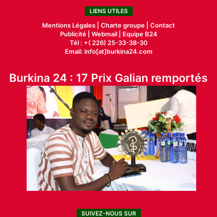
LIENS UTILES
Mentions Légales |
Charte groupe |
Contact
Publicité
|
Webmail |
Equipe B24
Tél : +( 226) 25-33-38-30
Email: info[at]burkina24.com
Burkina 24 : 17 Prix Galian remportés
SUIVEZ-NOUS SUR