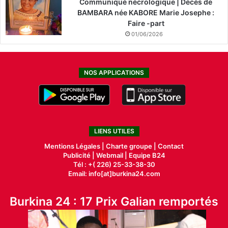
Communiqué nécrologique | Décès de
BAMBARA née KABORE Marie Josephe :
Faire -part
01/06/2026
NOS APPLICATIONS
LIENS UTILES
Mentions Légales |
Charte groupe |
Contact
Publicité
|
Webmail |
Equipe B24
Tél : +( 226) 25-33-38-30
Email: info[at]burkina24.com
Burkina 24 : 17 Prix Galian remportés