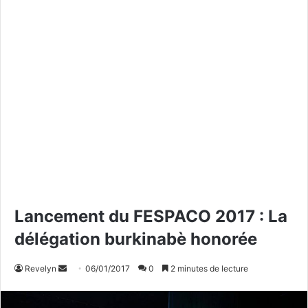
Lancement du FESPACO 2017 : La
délégation burkinabè honorée
Revelyn
E
06/01/2017
0
2 minutes de lecture
n
v