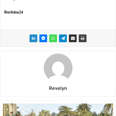
Burkina24
Revelyn
C
ô