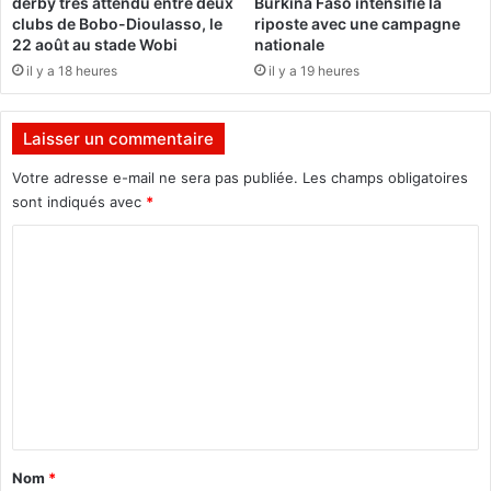
derby très attendu entre deux
Burkina Faso intensifie la
j
clubs de Bobo-Dioulasso, le
riposte avec une campagne
a
22 août au stade Wobi
nationale
l
il y a 18 heures
il y a 19 heures
o
u
x
Laisser un commentaire
d
e
Votre adresse e-mail ne sera pas publiée.
Les champs obligatoires
s
sont indiqués avec
*
o
C
n
i
o
n
m
f
o
m
r
e
m
a
n
t
t
i
a
o
Nom
*