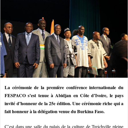
o
y
e
r
u
n
c
o
u
r
r
i
La cérémonie de la première conférence internationale du
e
l
FESPACO s’est tenue à Abidjan en Côte d’Ivoire, le pays
invité d’honneur de la 25e édition. Une cérémonie riche qui a
fait honneur à la délégation venue du Burkina Faso.
C’est dans une salle du palais de la culture de Treichville pleine