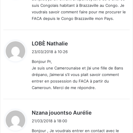
suis Congolais habitant à Brazzaville au Congo. Je
:
voudrais savoir comment faire pour me procurer le
FACA depuis le Congo Brazzaville mon Pays.
d
LOBÈ Nathalie
i
23/03/2018 à 10:26
t
Bonjour Pr,
Je suis une Camerounaise et j’ai une fille de 8ans
:
drépano, j’aimerai s’il vous plait savoir comment
entrer en possession du FACA à partir du
Cameroun. Merci de me répondre.
d
Nzana jouontso Aurélie
i
21/03/2018 à 18:00
t
Bonjour , Je voudrais entrer en contact avec le