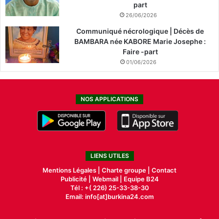
part
26/06/2026
Communiqué nécrologique | Décès de
BAMBARA née KABORE Marie Josephe :
Faire -part
01/06/2026
NOS APPLICATIONS
LIENS UTILES
Mentions Légales |
Charte groupe |
Contact
Publicité
|
Webmail |
Equipe B24
Tél : +( 226) 25-33-38-30
Email: info[at]burkina24.com