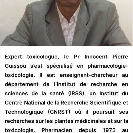
n
c
o
u
r
r
i
e
Expert toxicologue, le Pr Innocent Pierre
l
Guissou s’est spécialisé en pharmacologie-
toxicologie. Il est enseignant-chercheur au
département de l’Institut de recherche en
sciences de la santé (IRSS), un Institut du
Centre National de la Recherche Scientifique et
Technologique (CNRST) où il poursuit ses
recherches sur les plantes médicinales et sur la
toxicologie. Pharmacien depuis 1975 au