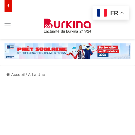
FR
Menu
Accueil
/
A La Une