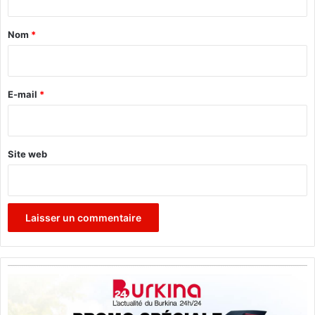
t
a
Nom
*
i
r
e
E-mail
*
*
Site web