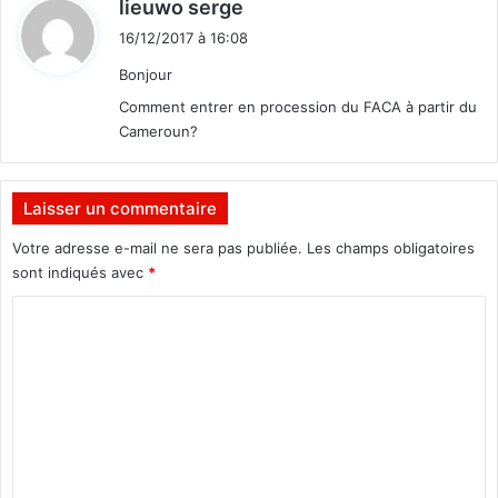
d
lieuwo serge
i
16/12/2017 à 16:08
t
Bonjour
:
Comment entrer en procession du FACA à partir du
Cameroun?
Laisser un commentaire
Votre adresse e-mail ne sera pas publiée.
Les champs obligatoires
sont indiqués avec
*
C
o
m
m
e
n