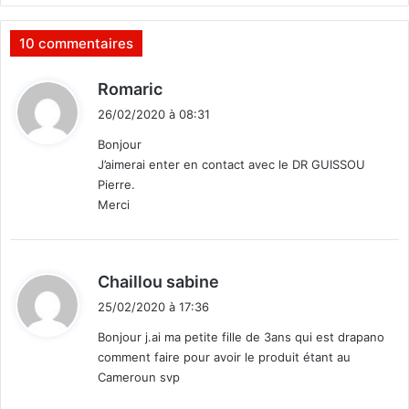
d
i
10 commentaires
o
F
d
Romaric
M
i
26/02/2020 à 08:31
t
Bonjour
J’aimerai enter en contact avec le DR GUISSOU
:
Pierre.
Merci
d
Chaillou sabine
i
25/02/2020 à 17:36
t
Bonjour j.ai ma petite fille de 3ans qui est drapano
comment faire pour avoir le produit étant au
:
Cameroun svp