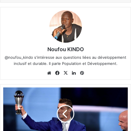
Noufou KINDO
@noufou_kindo s'intéresse aux questions liées au développement
inclusif et durable. Il parle Population et Développement.
We
Fa
X
Lin
Pin
bsi
ce
ke
ter
te
bo
din
est
F
ok
I
F
A
:
C
r