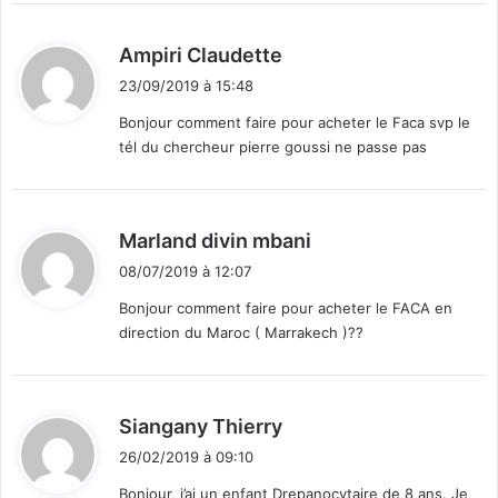
d
Ampiri Claudette
i
23/09/2019 à 15:48
t
Bonjour comment faire pour acheter le Faca svp le
tél du chercheur pierre goussi ne passe pas
:
d
Marland divin mbani
i
08/07/2019 à 12:07
t
Bonjour comment faire pour acheter le FACA en
direction du Maroc ( Marrakech )??
:
d
Siangany Thierry
i
26/02/2019 à 09:10
t
Bonjour, j’ai un enfant Drepanocytaire de 8 ans. Je