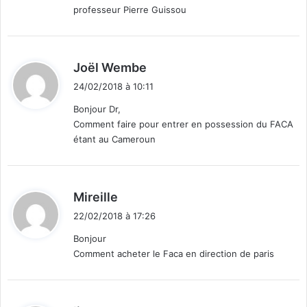
professeur Pierre Guissou
:
d
Joël Wembe
i
24/02/2018 à 10:11
t
Bonjour Dr,
Comment faire pour entrer en possession du FACA
:
étant au Cameroun
d
Mireille
i
22/02/2018 à 17:26
t
Bonjour
Comment acheter le Faca en direction de paris
: