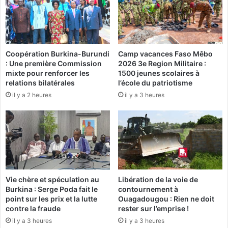
u
a
r
y
j
s
o
a
u
u
Coopération Burkina-Burundi
Camp vacances Faso Mêbo
e
m
: Une première Commission
2026 3e Region Militaire :
u
o
mixte pour renforcer les
1500 jeunes scolaires à
r
n
relations bilatérales
l’école du patriotisme
d
d
il y a 2 heures
il y a 3 heures
e
e
l
à
'
a
a
r
n
r
n
ê
é
t
e
e
Vie chère et spéculation au
Libération de la voie de
2
r
Burkina : Serge Poda fait le
contournement à
0
l
point sur les prix et la lutte
Ouagadougou : Rien ne doit
1
a
contre la fraude
rester sur l’emprise !
6
r
il y a 3 heures
il y a 3 heures
a