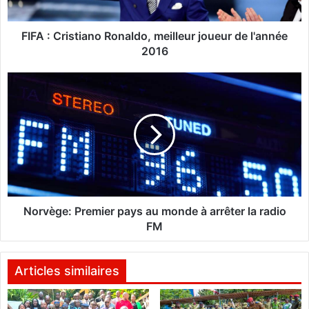
i
s
t
FIFA : Cristiano Ronaldo, meilleur joueur de l'année
i
2016
a
n
N
o
o
R
r
o
v
n
è
a
g
l
e
d
:
o
P
,
r
Norvège: Premier pays au monde à arrêter la radio
m
e
FM
e
m
i
i
l
e
Articles similaires
l
r
e
p