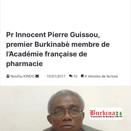
Pr Innocent Pierre Guissou,
premier Burkinabè membre de
l’Académie française de
pharmacie
Noufou KINDO
E
10/01/2017
10
4 minutes de lecture
n
v
o
y
e
r
u