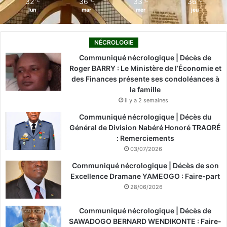
32
36
33
36
℃
℃
℃
℃
lun
mar
mer
jeu
NÉCROLOGIE
Communiqué nécrologique | Décès de
Roger BARRY : Le Ministère de l’Économie et
des Finances présente ses condoléances à
la famille
il y a 2 semaines
Communiqué nécrologique | Décès du
Général de Division Nabéré Honoré TRAORÉ
: Remerciements
03/07/2026
Communiqué nécrologique | Décès de son
Excellence Dramane YAMEOGO : Faire-part
28/06/2026
Communiqué nécrologique | Décès de
SAWADOGO BERNARD WENDIKONTE : Faire-