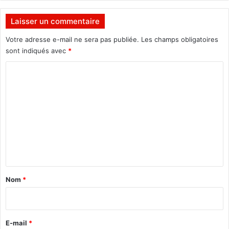
n
v
Laisser un commentaire
i
e
Votre adresse e-mail ne sera pas publiée.
Les champs obligatoires
r
sont indiqués avec
*
2
C
0
1
o
7
m
m
e
n
t
a
Nom
*
i
r
e
E-mail
*