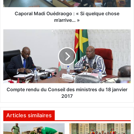
M
a
d
Caporal Madi Ouédraogo : « Si quelque chose
i
m’arrive… »
O
u
C
é
o
d
m
r
p
a
t
o
e
g
r
o
e
:
n
«
d
Compte rendu du Conseil des ministres du 18 janvier
u
2017
S
d
i
u
q
C
Articles similaires
u
o
e
n
l
s