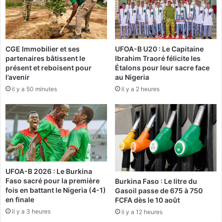
q
e
u
i
e
l
c
d
CGE Immobilier et ses
UFOA-B U20 : Le Capitaine
h
e
partenaires bâtissent le
Ibrahim Traoré félicite les
o
s
présent et reboisent pour
Étalons pour leur sacre face
s
m
l’avenir
au Nigeria
e
i
il y a 50 minutes
il y a 2 heures
m
n
’
i
a
s
r
t
r
r
i
e
v
s
e
d
UFOA-B 2026 : Le Burkina
…
u
Faso sacré pour la première
Burkina Faso : Le litre du
1
fois en battant le Nigeria (4-1)
Gasoil passe de 675 à 750
»
8
en finale
FCFA dès le 10 août
j
il y a 3 heures
il y a 12 heures
a