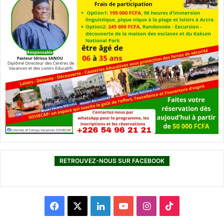
RETROUVEZ-NOUS SUR FACEBOOK
F
X
L
Y
I
T