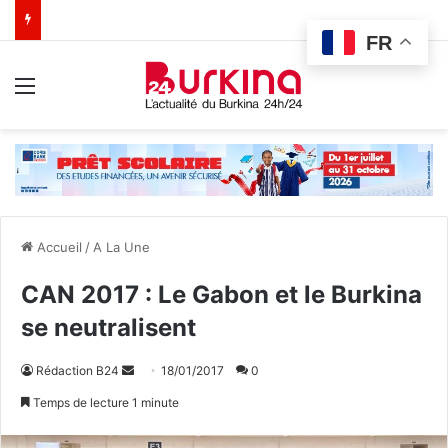
FR
Menu
Accueil
/
A La Une
CAN 2017 : Le Gabon et le Burkina
se neutralisent
Rédaction B24
E
18/01/2017
0
n
Temps de lecture 1 minute
v
o