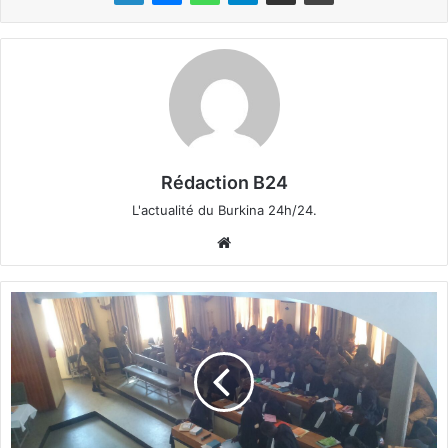
Rédaction B24
L'actualité du Burkina 24h/24.
We
bsi
te
C
a
p
o
r
a
l