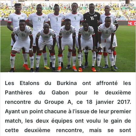
y
e
r
u
n
c
o
u
r
r
i
Les Etalons du Burkina ont affronté les
e
Panthères du Gabon pour le deuxième
l
rencontre du Groupe A, ce 18 janvier 2017.
Ayant un point chacune à l’issue de leur premier
match, les deux équipes ont voulu le gain de
cette deuxième rencontre, mais se sont