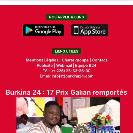
NOS APPLICATIONS
LIENS UTILES
Mentions Légales |
Charte groupe |
Contact
Publicité
|
Webmail |
Equipe B24
Tél : +( 226) 25-33-38-30
Email: info[at]burkina24.com
Burkina 24 : 17 Prix Galian remportés