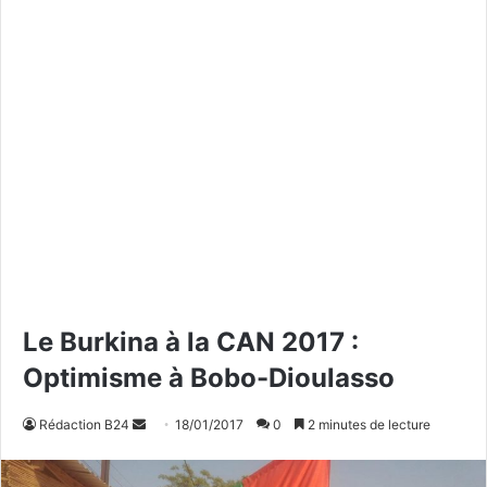
Le Burkina à la CAN 2017 :
Optimisme à Bobo-Dioulasso
Rédaction B24
E
18/01/2017
0
2 minutes de lecture
n
v