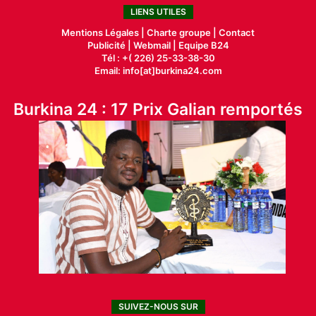
LIENS UTILES
Mentions Légales |
Charte groupe |
Contact
Publicité
|
Webmail |
Equipe B24
Tél : +( 226) 25-33-38-30
Email: info[at]burkina24.com
Burkina 24 : 17 Prix Galian remportés
SUIVEZ-NOUS SUR