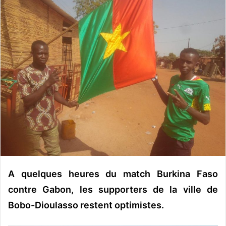
o
y
e
r
u
n
c
o
u
r
r
i
e
l
A quelques heures du match Burkina Faso
contre Gabon, les supporters de la ville de
Bobo-Dioulasso restent optimistes.