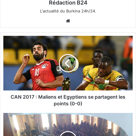
Rédaction B24
L'actualité du Burkina 24h/24.
We
bsi
te
C
A
N
2
0
1
7
:
M
a
CAN 2017 : Maliens et Egyptiens se partagent les
l
points (0-0)
i
e
C
n
a
s
p
e
o