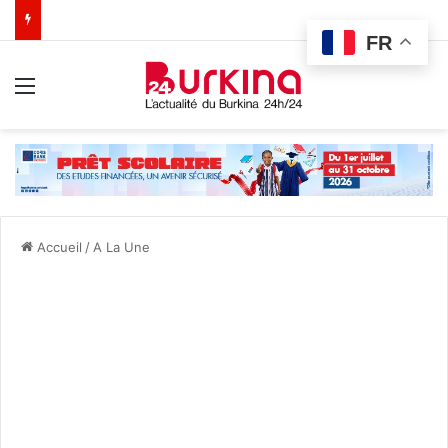
FR
Menu
Accueil
/
A La Une