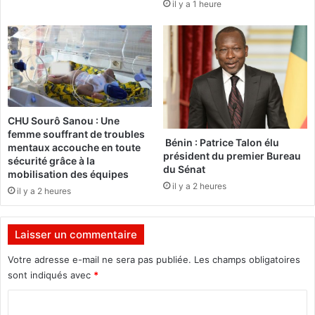
il y a 1 heure
l
q
e
u
s
e
p
l
o
q
i
u
n
e
t
c
CHU Sourô Sanou : Une
s
h
femme souffrant de troubles
(
o
Bénin : Patrice Talon élu
mentaux accouche en toute
0
s
président du premier Bureau
sécurité grâce à la
-
du Sénat
e
mobilisation des équipes
0
m
il y a 2 heures
il y a 2 heures
)
’
a
r
Laisser un commentaire
r
i
Votre adresse e-mail ne sera pas publiée.
Les champs obligatoires
v
sont indiqués avec
*
e
C
…