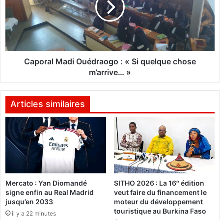
t
r
E
a
g
l
y
M
p
a
t
d
Caporal Madi Ouédraogo : « Si quelque chose
i
i
m’arrive… »
e
O
n
u
s
é
Articles similaires
s
d
e
r
p
a
a
o
r
g
t
o
a
:
Mercato : Yan Diomandé
SITHO 2026 : La 16ᵉ édition
g
«
signe enfin au Real Madrid
veut faire du financement le
e
jusqu’en 2033
moteur du développement
n
S
touristique au Burkina Faso
il y a 22 minutes
t
i