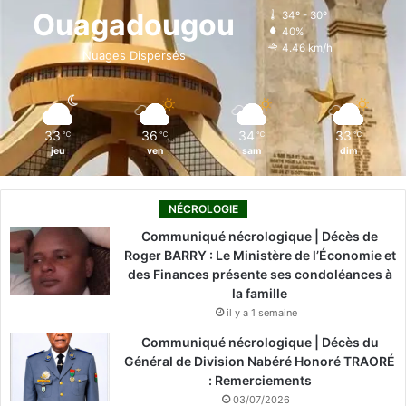
o
d
b
g
k
Ouagadougou
34º - 30º
40%
o
i
e
r
4.46 km/h
Nuages Dispersés
k
n
a
m
33
36
34
33
℃
℃
℃
℃
jeu
ven
sam
dim
NÉCROLOGIE
Communiqué nécrologique | Décès de
Roger BARRY : Le Ministère de l’Économie et
des Finances présente ses condoléances à
la famille
il y a 1 semaine
Communiqué nécrologique | Décès du
Général de Division Nabéré Honoré TRAORÉ
: Remerciements
03/07/2026