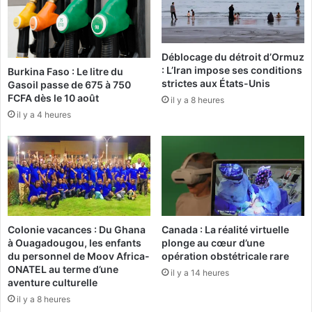
e
p
h
t
u
e
Déblocage du détroit d’Ormuz
m
m
: L’Iran impose ses conditions
Burkina Faso : Le litre du
a
b
strictes aux États-Unis
Gasoil passe de 675 à 750
n
r
FCFA dès le 10 août
il y a 8 heures
i
e
il y a 4 heures
t
2
a
0
i
1
r
7
e
,
a
l
u
a
B
n
Colonie vacances : Du Ghana
Canada : La réalité virtuelle
u
o
à Ouagadougou, les enfants
plonge au cœur d’une
r
u
du personnel de Moov Africa-
opération obstétricale rare
k
v
ONATEL au terme d’une
il y a 14 heures
i
e
aventure culturelle
n
l
il y a 8 heures
a
l