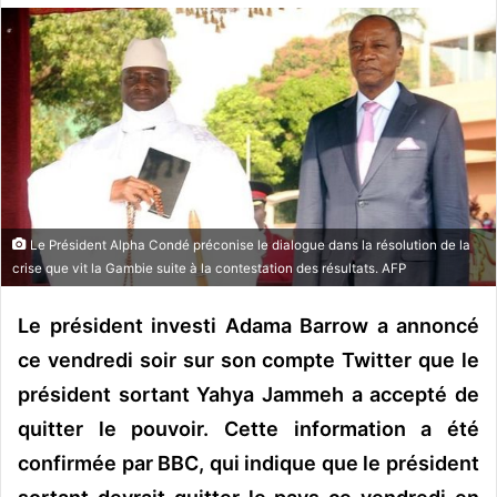
o
y
e
r
u
n
c
o
u
Le Président Alpha Condé préconise le dialogue dans la résolution de la
r
crise que vit la Gambie suite à la contestation des résultats. AFP
r
i
Le président investi Adama Barrow a annoncé
e
ce vendredi soir sur son compte Twitter que le
l
président sortant Yahya Jammeh a accepté de
quitter le pouvoir. Cette information a été
confirmée par BBC, qui indique que le président