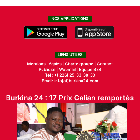
NOS APPLICATIONS
LIENS UTILES
Mentions Légales |
Charte groupe |
Contact
Publicité
|
Webmail |
Equipe B24
Tél : +( 226) 25-33-38-30
Email: info[at]burkina24.com
Burkina 24 : 17 Prix Galian remportés