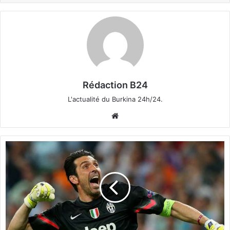
Rédaction B24
L'actualité du Burkina 24h/24.
We
bsi
te
G
i
a
n
l
u
i
g