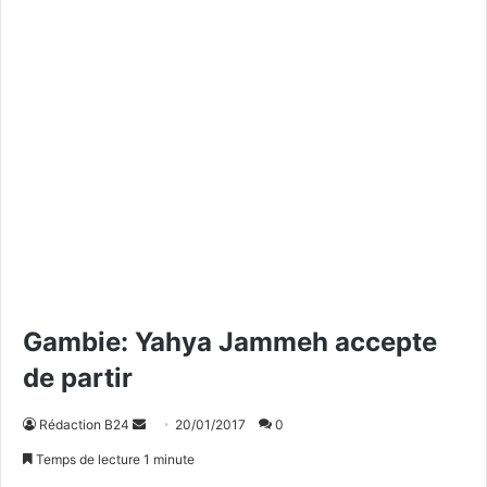
Gambie: Yahya Jammeh accepte
de partir
Rédaction B24
E
20/01/2017
0
n
Temps de lecture 1 minute
v