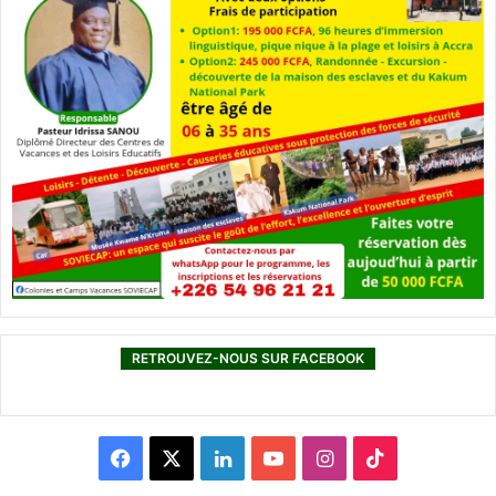
RETROUVEZ-NOUS SUR FACEBOOK
F
X
L
Y
I
T