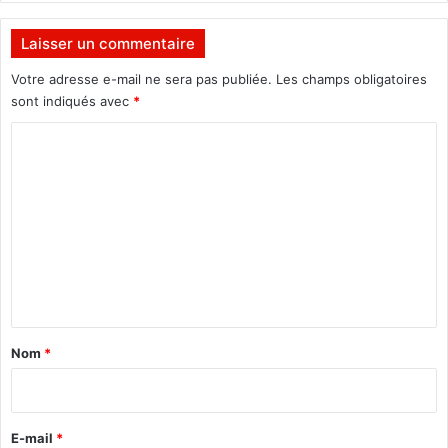
e
é
Laisser un commentaire
c
h
Votre adresse e-mail ne sera pas publiée.
Les champs obligatoires
é
sont indiqués avec
*
a
C
n
c
o
e
m
m
e
n
t
a
Nom
*
i
r
e
E-mail
*