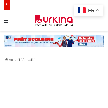
FR
Menu
Accueil
/
Actualité