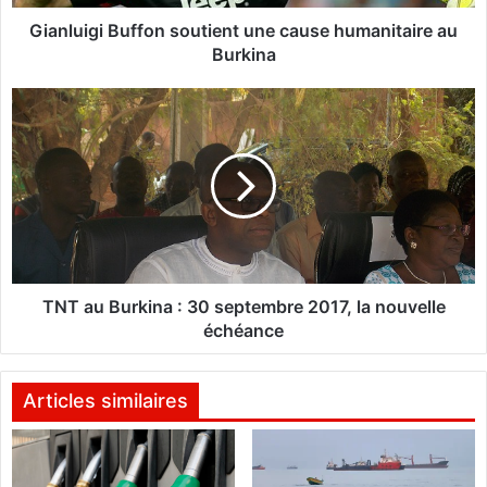
i
B
Gianluigi Buffon soutient une cause humanitaire au
u
Burkina
f
f
T
o
N
n
T
s
a
o
u
u
B
t
u
i
r
e
k
n
i
TNT au Burkina : 30 septembre 2017, la nouvelle
t
n
échéance
u
a
n
e
:
Articles similaires
c
3
a
0
u
s
s
e