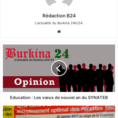
Rédaction B24
L'actualité du Burkina 24h/24.
We
bsi
te
E
d
u
c
a
t
i
o
n
:
Education : Les vœux de nouvel an du SYNATEB
L
e
F
s
i