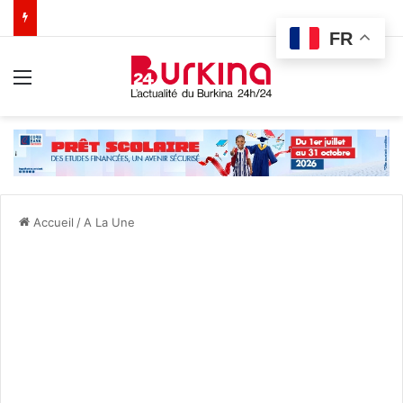
FR
Menu
Accueil
/
A La Une