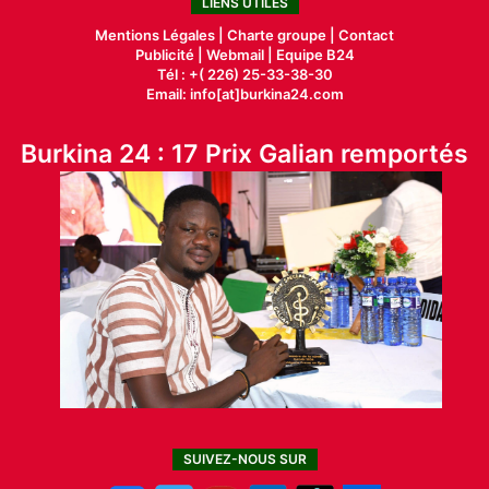
LIENS UTILES
Mentions Légales |
Charte groupe |
Contact
Publicité
|
Webmail |
Equipe B24
Tél : +( 226) 25-33-38-30
Email: info[at]burkina24.com
Burkina 24 : 17 Prix Galian remportés
SUIVEZ-NOUS SUR