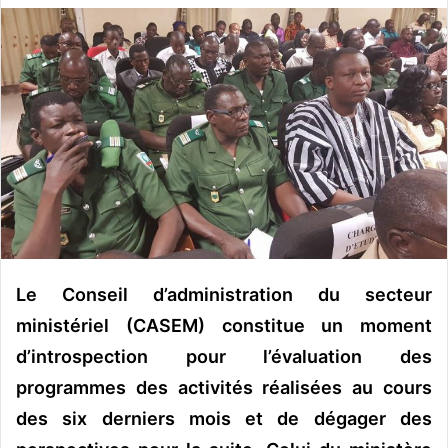
v
o
y
e
r
u
n
c
o
u
r
r
Le Conseil d’administration du secteur
i
ministériel (CASEM) constitue un moment
e
d’introspection pour l’évaluation des
l
programmes des activités réalisées au cours
des six derniers mois et de dégager des