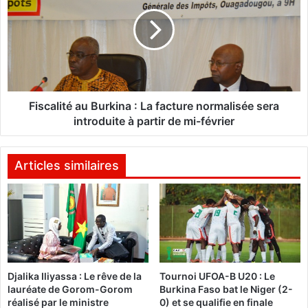
v
s
œ
c
u
a
x
l
d
i
e
t
n
é
o
a
Fiscalité au Burkina : La facture normalisée sera
u
u
introduite à partir de mi-février
v
B
e
u
l
r
Articles similaires
a
k
n
i
d
n
u
a
S
Y
:
N
L
Djalika Iliyassa : Le rêve de la
Tournoi UFOA-B U20 : Le
A
a
lauréate de Gorom-Gorom
Burkina Faso bat le Niger (2-
T
f
réalisé par le ministre
0) et se qualifie en finale
E
a