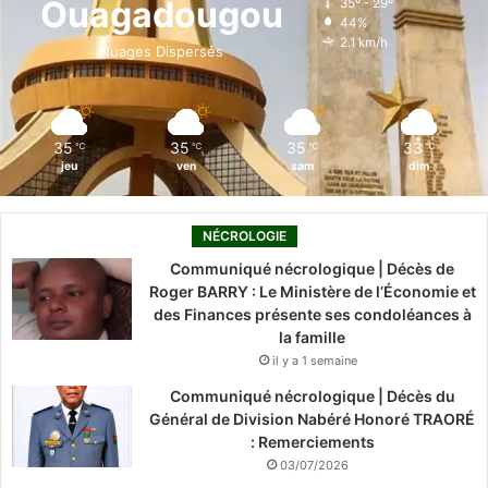
Ouagadougou
35º - 29º
44%
o
i
e
r
2.1 km/h
Nuages Dispersés
k
n
a
m
35
35
35
33
℃
℃
℃
℃
jeu
ven
sam
dim
NÉCROLOGIE
Communiqué nécrologique | Décès de
Roger BARRY : Le Ministère de l’Économie et
des Finances présente ses condoléances à
la famille
il y a 1 semaine
Communiqué nécrologique | Décès du
Général de Division Nabéré Honoré TRAORÉ
: Remerciements
03/07/2026