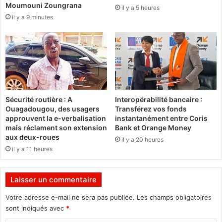
Moumouni Zoungrana
il y a 5 heures
B
c
il y a 9 minutes
t
u
r
e
n
o
r
m
Sécurité routière : A
Interopérabilité bancaire :
a
Ouagadougou, des usagers
Transférez vos fonds
l
approuvent la e-verbalisation
instantanément entre Coris
i
mais réclament son extension
Bank et Orange Money
s
aux deux-roues
il y a 20 heures
é
il y a 11 heures
e
s
e
Laisser un commentaire
r
a
Votre adresse e-mail ne sera pas publiée.
Les champs obligatoires
i
sont indiqués avec
*
n