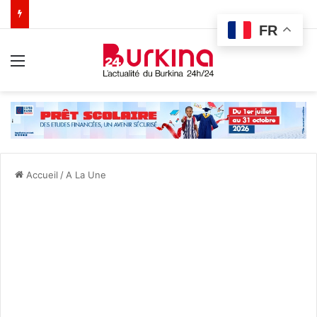
FR
Menu
Accueil
/
A La Une