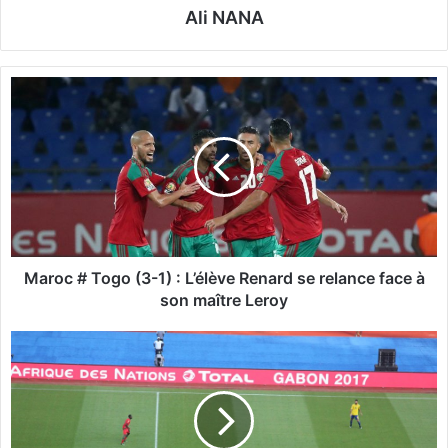
Ali NANA
M
a
r
o
c
#
T
o
g
o
Maroc # Togo (3-1) : L’élève Renard se relance face à
(
son maître Leroy
3
-
C
1
A
)
N
:
2
L
0
’
1