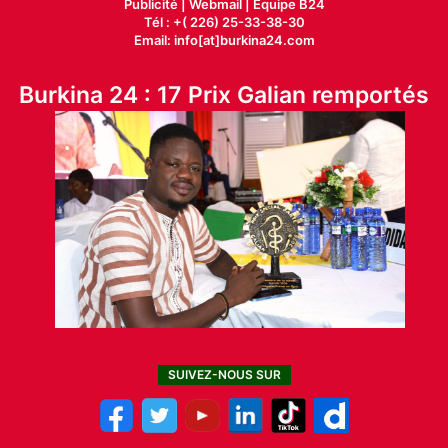
Publicité
|
Webmail |
Equipe B24
Tél : +( 226) 25-33-38-30
Email: info[at]burkina24.com
Burkina 24 : 17 Prix Galian remportés
SUIVEZ-NOUS SUR