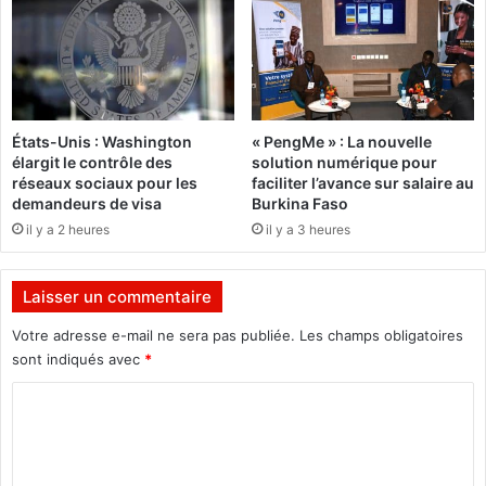
a
i
c
o
e
n
à
s
s
u
o
r
États-Unis : Washington
« PengMe » : La nouvelle
n
l
élargit le contrôle des
solution numérique pour
m
e
réseaux sociaux pour les
faciliter l’avance sur salaire au
a
m
demandeurs de visa
Burkina Faso
î
a
il y a 2 heures
il y a 3 heures
t
t
r
c
e
h
Laisser un commentaire
L
G
e
a
Votre adresse e-mail ne sera pas publiée.
Les champs obligatoires
r
b
sont indiqués avec
*
o
o
y
C
n
v
o
s
m
C