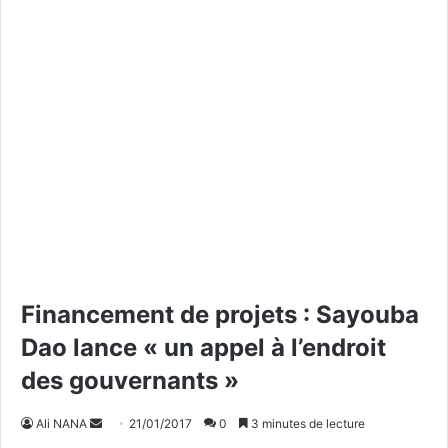
Financement de projets : Sayouba
Dao lance « un appel à l’endroit
des gouvernants »
Ali NANA
E
21/01/2017
0
3 minutes de lecture
n