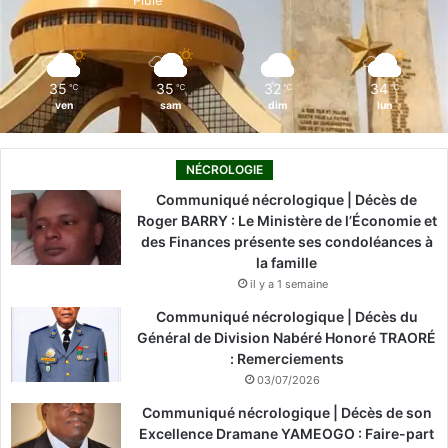
Pluie
k
n
a
m
35
35
32
34
℃
℃
℃
℃
ven
sam
dim
lun
NÉCROLOGIE
Communiqué nécrologique | Décès de
Roger BARRY : Le Ministère de l’Économie et
des Finances présente ses condoléances à
la famille
il y a 1 semaine
Communiqué nécrologique | Décès du
Général de Division Nabéré Honoré TRAORÉ
: Remerciements
03/07/2026
Communiqué nécrologique | Décès de son
Excellence Dramane YAMEOGO : Faire-part