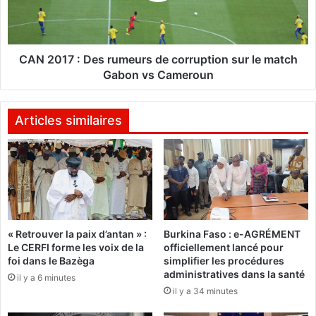
é
7
l
:
è
D
v
e
CAN 2017 : Des rumeurs de corruption sur le match
e
s
Gabon vs Cameroun
R
r
e
u
n
m
Articles similaires
a
e
r
u
d
r
s
s
e
d
r
e
e
c
« Retrouver la paix d’antan » :
Burkina Faso : e-AGRÉMENT
l
o
Le CERFI forme les voix de la
officiellement lancé pour
a
r
foi dans le Bazèga
simplifier les procédures
n
r
administratives dans la santé
il y a 6 minutes
c
u
il y a 34 minutes
e
p
f
t