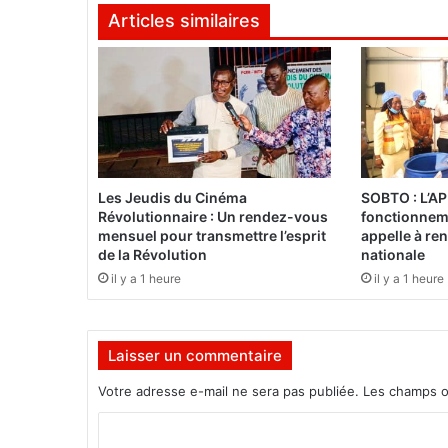
Articles similaires
u
r
s
d
e
c
o
r
r
Les Jeudis du Cinéma
SOBTO : L’AP
u
Révolutionnaire : Un rendez-vous
fonctionneme
p
mensuel pour transmettre l’esprit
appelle à ren
t
de la Révolution
nationale
i
il y a 1 heure
il y a 1 heure
o
n
s
Laisser un commentaire
u
r
Votre adresse e-mail ne sera pas publiée.
Les champs o
l
e
C
m