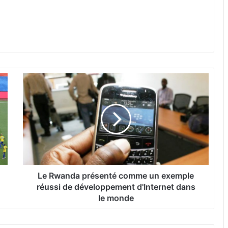
L
e
R
w
a
n
d
a
p
r
Le Rwanda présenté comme un exemple
é
réussi de développement d'Internet dans
s
le monde
e
n
t