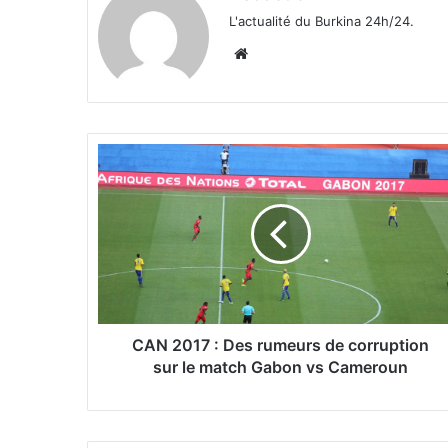
L'actualité du Burkina 24h/24.
We
bsi
te
C
A
N
2
0
1
7
:
D
e
CAN 2017 : Des rumeurs de corruption
s
sur le match Gabon vs Cameroun
r
u
m
e