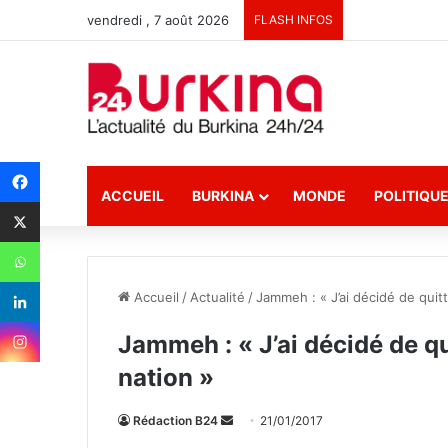
vendredi , 7 août 2026
FLASH INFOS
ACCUEIL
BURKINA
MONDE
POLITIQU
Accueil
/
Actualité
/
Jammeh : « J’ai décidé de quitt
Jammeh : « J’ai décidé de qu
nation »
Rédaction B24
E
21/01/2017
n