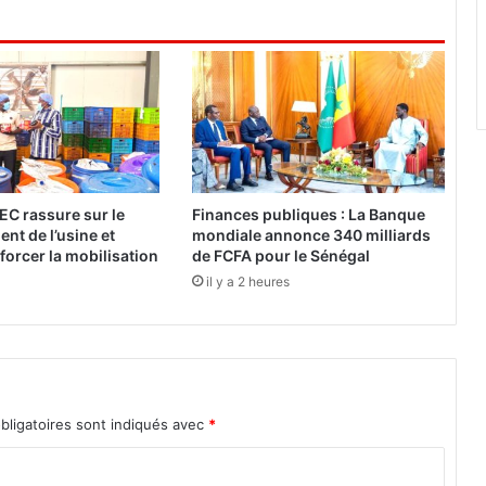
é
c
o
m
m
e
u
n
e
EC rassure sur le
Finances publiques : La Banque
x
nt de l’usine et
mondiale annonce 340 milliards
e
forcer la mobilisation
de FCFA pour le Sénégal
m
il y a 2 heures
p
l
e
r
é
u
bligatoires sont indiqués avec
*
s
s
i