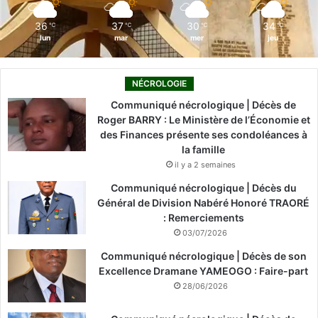
m
36
37
30
34
℃
℃
℃
℃
lun
mar
mer
jeu
NÉCROLOGIE
Communiqué nécrologique | Décès de
Roger BARRY : Le Ministère de l’Économie et
des Finances présente ses condoléances à
la famille
il y a 2 semaines
Communiqué nécrologique | Décès du
Général de Division Nabéré Honoré TRAORÉ
: Remerciements
03/07/2026
Communiqué nécrologique | Décès de son
Excellence Dramane YAMEOGO : Faire-part
28/06/2026