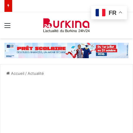
FR
Menu
Accueil
/
Actualité