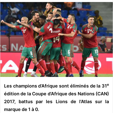
v
o
y
e
r
u
n
c
o
u
r
r
i
e
e
Les champions d’Afrique sont éliminés de la 31
l
édition de la Coupe d’Afrique des Nations (CAN)
2017, battus par les Lions de l’Atlas sur la
marque de 1 à 0.