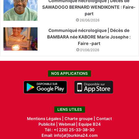
Communiqué nécrologique | Décès de
SAWADOGO BERNARD WENDIKONTE : Faire-
part
26/06/2026
Communiqué nécrologique | Décès de
BAMBARA née KABORE Marie Josephe :
Faire -part
01/06/2026
NOS APPLICATIONS
LIENS UTILES
Mentions Légales |
Charte groupe |
Contact
Publicité
|
Webmail |
Equipe B24
Tél : +( 226) 25-33-38-30
Email: info[at]burkina24.com