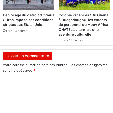
e
f
d
o
u
r
Déblocage du détroit d’Ormuz
Colonie vacances : Du Ghana
b
c
: L’Iran impose ses conditions
à Ouagadougou, les enfants
i
e
strictes aux États-Unis
du personnel de Moov Africa-
l
c
ONATEL au terme d’une
il y a 13 heures
a
o
aventure culturelle
n
m
il y a 13 heures
m
u
n
Laisser un commentaire
e
c
Votre adresse e-mail ne sera pas publiée.
Les champs obligatoires
o
sont indiqués avec
*
n
C
t
r
o
e
m
l
e
m
s
e
t