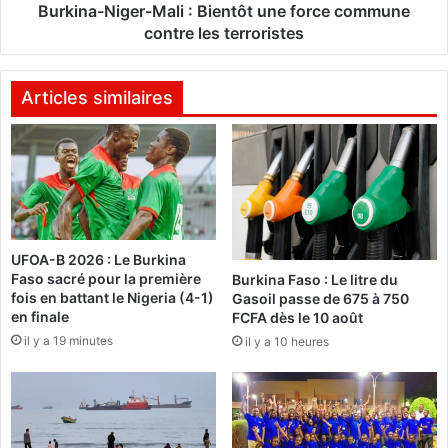
L
i
Burkina-Niger-Mali : Bientôt une force commune
e
g
contre les terroristes
p
e
a
r
r
-
Articles similaires
t
M
i
a
d
l
e
i
l
’
:
œ
B
UFOA-B 2026 : Le Burkina
u
i
Faso sacré pour la première
Burkina Faso : Le litre du
f
e
fois en battant le Nigeria (4-1)
Gasoil passe de 675 à 750
à
n
en finale
FCFA dès le 10 août
l
t
il y a 19 minutes
il y a 10 heures
'
ô
h
t
e
u
u
n
r
e