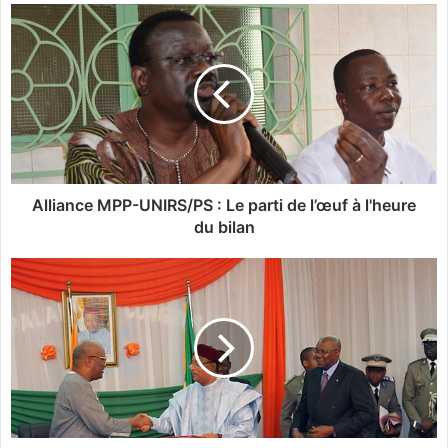
A
l
l
i
a
n
c
e
M
P
Alliance MPP-UNIRS/PS : Le parti de l’œuf à l'heure
P
du bilan
-
U
B
N
u
I
r
R
k
S
i
/
n
P
a
S
-
:
N