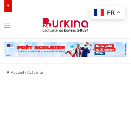
FR
Menu
Accueil
/
Actualité