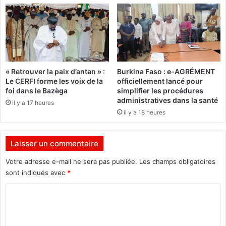
y
i
s
a
i
p
q
r
u
è
e
s
s
-
« Retrouver la paix d’antan » :
Burkina Faso : e-AGRÉMENT
e
m
Le CERFI forme les voix de la
officiellement lancé pour
t
i
foi dans le Bazèga
simplifier les procédures
v
d
administratives dans la santé
il y a 17 heures
e
i
il y a 18 heures
r
b
a
Laisser un commentaire
l
e
Votre adresse e-mail ne sera pas publiée.
Les champs obligatoires
s
sont indiqués avec
*
"
C
à
l
o
'
m
e