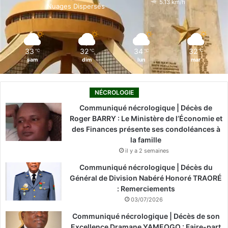
5.13 km/h
Nuages Dispersés
k
n
a
m
33
32
34
32
℃
℃
℃
℃
sam
dim
lun
mar
NÉCROLOGIE
Communiqué nécrologique | Décès de
Roger BARRY : Le Ministère de l’Économie et
des Finances présente ses condoléances à
la famille
il y a 2 semaines
Communiqué nécrologique | Décès du
Général de Division Nabéré Honoré TRAORÉ
: Remerciements
03/07/2026
Communiqué nécrologique | Décès de son
Excellence Dramane YAMEOGO : Faire-part