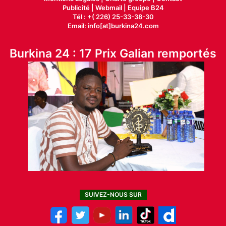
Publicité
|
Webmail |
Equipe B24
Tél : +( 226) 25-33-38-30
Email: info[at]burkina24.com
Burkina 24 : 17 Prix Galian remportés
SUIVEZ-NOUS SUR