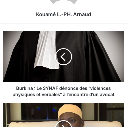
Kouamé L.-PH. Arnaud
B
u
r
k
i
n
a
:
L
e
Burkina : Le SYNAF dénonce des "violences
S
physiques et verbales" à l'encontre d'un avocat
Y
N
A
A
d
F
a
d
m