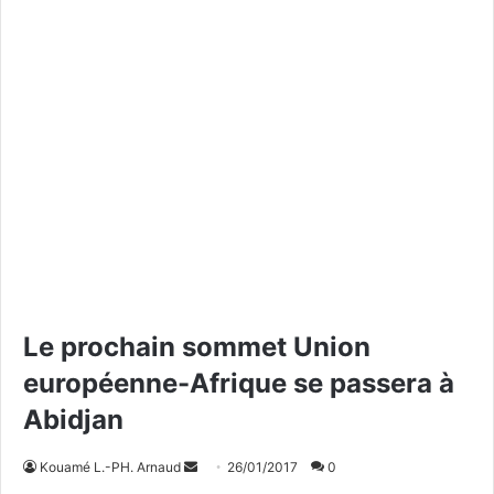
Le prochain sommet Union
européenne-Afrique se passera à
Abidjan
Kouamé L.-PH. Arnaud
E
26/01/2017
0
n