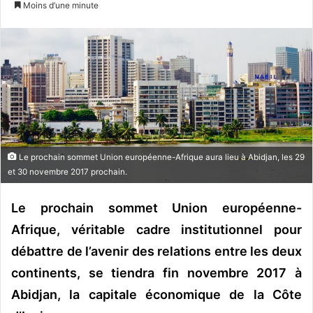
Moins d’une minute
v
o
y
e
r
u
n
c
o
Le prochain sommet Union européenne-Afrique aura lieu à Abidjan, les 29
u
et 30 novembre 2017 prochain.
r
r
Le prochain sommet Union européenne-
i
Afrique, véritable cadre institutionnel pour
e
débattre de l’avenir des relations entre les deux
l
continents, se tiendra fin novembre 2017 à
Abidjan, la capitale économique de la Côte