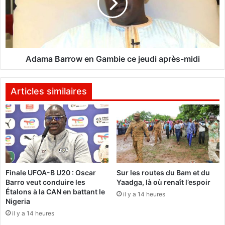
é
a
n
B
o
a
n
r
c
r
e
o
Adama Barrow en Gambie ce jeudi après-midi
d
w
e
e
s
n
Articles similaires
"
G
v
a
i
m
o
b
l
i
e
e
n
c
Finale UFOA-B U20 : Oscar
Sur les routes du Bam et du
c
e
Barro veut conduire les
Yaadga, là où renaît l’espoir
e
j
Étalons à la CAN en battant le
s
il y a 14 heures
e
Nigeria
p
u
il y a 14 heures
h
d