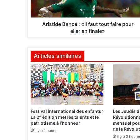
d
e
B
a
Aristide Bancé : «Il faut tout faire pour
n
aller en finale»
c
é
:
Articles similaires
«
I
l
f
a
u
t
t
o
Festival international des enfants :
Les Jeudis 
u
La 2ᵉ édition met les talents et le
Révolutionna
t
patriotisme à l’honneur
mensuel pour
f
de la Révolu
il y a 1 heure
a
il y a 2 heure