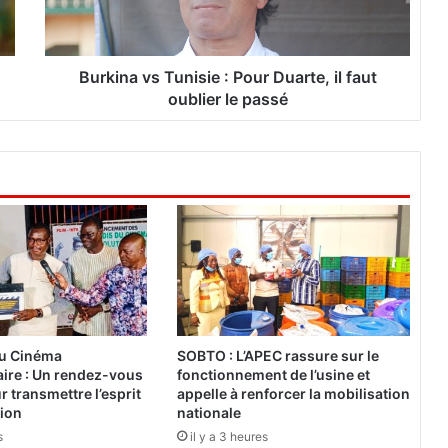
a
v
s
T
Burkina vs Tunisie : Pour Duarte, il faut
u
oublier le passé
n
i
s
i
e
:
P
o
u
r
D
u
du Cinéma
SOBTO : L’APEC rassure sur le
a
ire : Un rendez-vous
fonctionnement de l’usine et
r
 transmettre l’esprit
appelle à renforcer la mobilisation
t
tion
nationale
e
s
il y a 3 heures