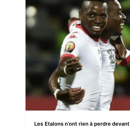
o
y
e
r
u
n
c
o
u
r
r
i
e
l
Les Etalons n’ont rien à perdre devant 