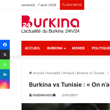
vendredi , 7 août 2026
FLASH INFOS
ACCUEIL
BURKINA
MONDE
POLITIQU
Accueil
/
Actualité
/
Afrique
/
Burkina vs Tunisie : «
Burkina vs Tunisie : « On n’a
OUEDRAOGO
E
27/01/2017
n
v