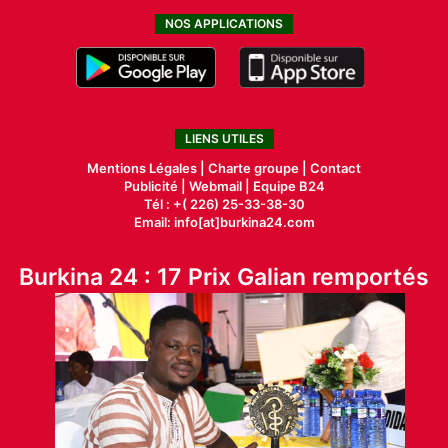
NOS APPLICATIONS
LIENS UTILES
Mentions Légales |
Charte groupe |
Contact
Publicité
|
Webmail |
Equipe B24
Tél : +( 226) 25-33-38-30
Email: info[at]burkina24.com
Burkina 24 : 17 Prix Galian remportés