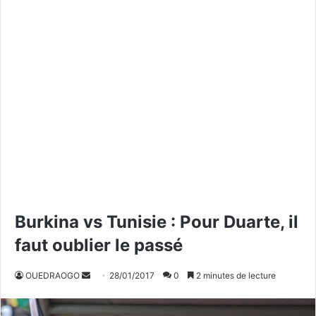
Burkina vs Tunisie : Pour Duarte, il
faut oublier le passé
OUEDRAOGO
E
28/01/2017
0
2 minutes de lecture
n
v