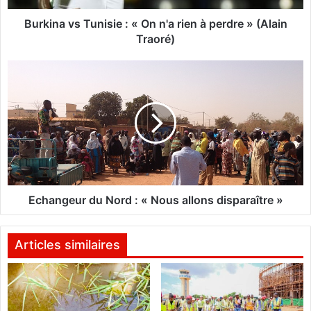
s
T
Burkina vs Tunisie : « On n'a rien à perdre » (Alain
u
Traoré)
n
i
E
s
c
i
h
e
a
:
n
«
g
O
e
n
u
n
r
'
d
Echangeur du Nord : « Nous allons disparaître »
a
u
r
N
i
o
Articles similaires
e
r
n
d
à
p
: