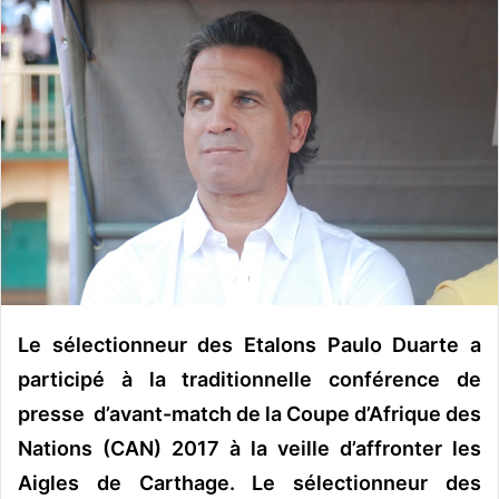
o
y
e
r
u
n
c
o
u
r
r
i
e
Le sélectionneur des Etalons Paulo Duarte a
l
participé à la traditionnelle conférence de
presse d’avant-match de la Coupe d’Afrique des
Nations (CAN) 2017 à la veille d’affronter les
Aigles de Carthage. Le sélectionneur des