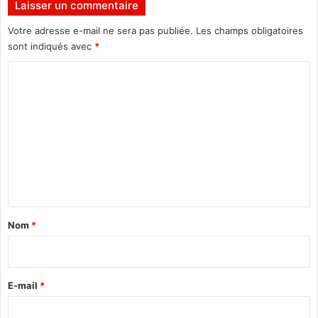
Laisser un commentaire
e
Votre adresse e-mail ne sera pas publiée.
Les champs obligatoires
»
sont indiqués avec
*
C
o
m
m
e
n
t
a
Nom
*
i
r
e
E-mail
*
*