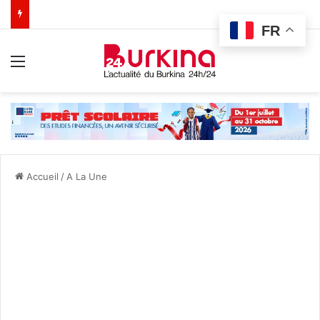
FR
Menu
Accueil
/
A La Une