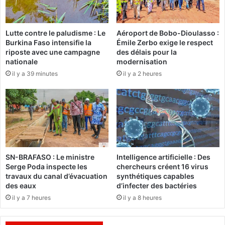
e
«
r
d
N
Lutte contre le paludisme : Le
Aéroport de Bobo-Dioulasso :
r
o
Burkina Faso intensifie la
Émile Zerbo exige le respect
e
u
riposte avec une campagne
des délais pour la
»
s
nationale
modernisation
(
a
il y a 39 minutes
il y a 2 heures
A
l
l
l
a
o
i
n
n
s
T
d
r
i
a
s
SN-BRAFASO : Le ministre
Intelligence artificielle : Des
o
p
Serge Poda inspecte les
chercheurs créent 16 virus
r
a
travaux du canal d’évacuation
synthétiques capables
é
r
des eaux
d’infecter des bactéries
)
a
il y a 7 heures
il y a 8 heures
î
t
r