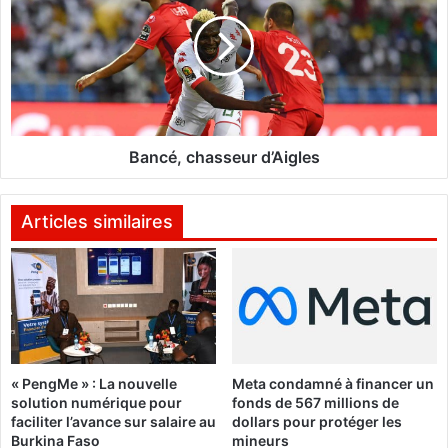
l
n
e
c
S
é
o
,
u
c
m
h
:
a
L
s
Bancé, chasseur d’Aigles
a
s
s
e
é
u
Articles similaires
c
r
u
d
r
’
i
A
t
i
é
g
r
l
« PengMe » : La nouvelle
Meta condamné à financer un
e
e
solution numérique pour
fonds de 567 millions de
n
s
faciliter l’avance sur salaire au
dollars pour protéger les
f
Burkina Faso
mineurs