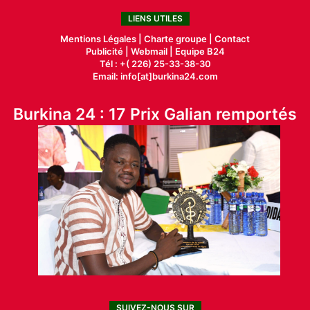
LIENS UTILES
Mentions Légales |
Charte groupe |
Contact
Publicité
|
Webmail |
Equipe B24
Tél : +( 226) 25-33-38-30
Email: info[at]burkina24.com
Burkina 24 : 17 Prix Galian remportés
SUIVEZ-NOUS SUR