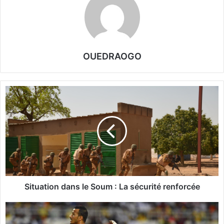
OUEDRAOGO
S
i
t
u
a
t
i
o
n
d
Situation dans le Soum : La sécurité renforcée
a
n
B
s
a