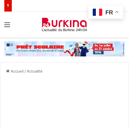
FR
Menu
Accueil
/
Actualité