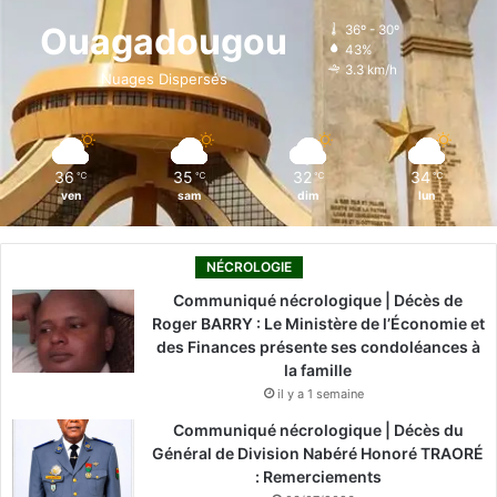
o
d
b
g
k
Ouagadougou
36º - 30º
43%
o
i
e
r
3.3 km/h
Nuages Dispersés
k
n
a
m
36
35
32
34
℃
℃
℃
℃
ven
sam
dim
lun
NÉCROLOGIE
Communiqué nécrologique | Décès de
Roger BARRY : Le Ministère de l’Économie et
des Finances présente ses condoléances à
la famille
il y a 1 semaine
Communiqué nécrologique | Décès du
Général de Division Nabéré Honoré TRAORÉ
: Remerciements