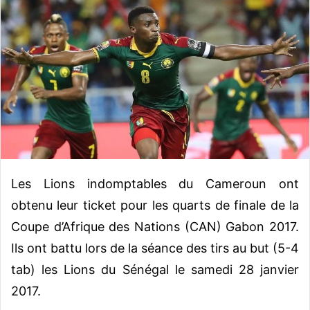
o
y
e
r
u
n
c
o
u
r
r
Les Lions indomptables du Cameroun ont
i
obtenu leur ticket pour les quarts de finale de la
e
Coupe d’Afrique des Nations (CAN) Gabon 2017.
l
Ils ont battu lors de la séance des tirs au but (5-4
tab) les Lions du Sénégal le samedi 28 janvier
2017.