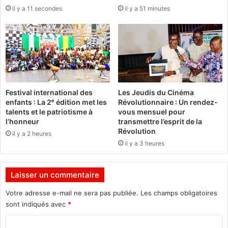
o
il y a 11 secondes
il y a 51 minutes
r
c
é
e
Festival international des
Les Jeudis du Cinéma
enfants : La 2ᵉ édition met les
Révolutionnaire : Un rendez-
talents et le patriotisme à
vous mensuel pour
l’honneur
transmettre l’esprit de la
Révolution
il y a 2 heures
il y a 3 heures
Laisser un commentaire
Votre adresse e-mail ne sera pas publiée.
Les champs obligatoires
sont indiqués avec
*
C