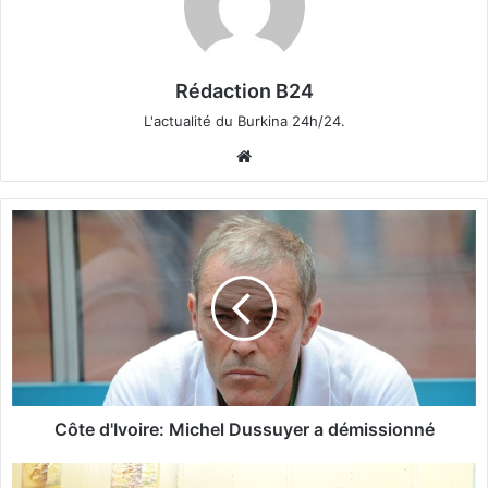
Rédaction B24
L'actualité du Burkina 24h/24.
We
bsi
te
C
ô
t
e
d
'
I
v
o
i
Côte d'Ivoire: Michel Dussuyer a démissionné
r
e
R