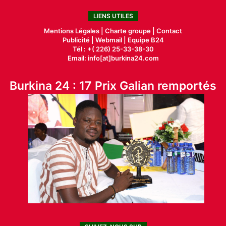
LIENS UTILES
Mentions Légales |
Charte groupe |
Contact
Publicité
|
Webmail |
Equipe B24
Tél : +( 226) 25-33-38-30
Email: info[at]burkina24.com
Burkina 24 : 17 Prix Galian remportés