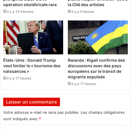
é
opération obstétricale rare
la Cité des artistes
i
p
il y a 14 minutes
il y a 5 heures
o
l
n
o
n
r
é
e
u
n
m
a
États-Unis : Donald Trump
Rwanda : Kigali confirme des
n
veut limiter le « tourisme des
discussions avec des pays
q
naissances »
européens sur le transit de
u
migrants expulsés
il y a 17 heures
e
il y a 17 heures
d
’
e
Laisser un commentaire
n
g
Votre adresse e-mail ne sera pas publiée.
Les champs obligatoires
a
sont indiqués avec
*
g
e
C