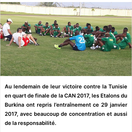
o
y
e
r
u
n
c
o
u
r
r
i
Au lendemain de leur victoire contre la Tunisie
e
en quart de finale de la CAN 2017, les Etalons du
l
Burkina ont repris l’entraînement ce 29 janvier
2017, avec beaucoup de concentration et aussi
de la responsabilité.