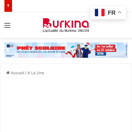
FR
Menu
Accueil
/
A La Une