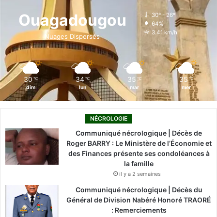
o
d
b
g
k
Ouagadougou
30º - 26º
64%
o
i
e
r
3.41 km/h
Nuages Dispersés
k
n
a
m
30
34
35
35
℃
℃
℃
℃
dim
lun
mar
mer
NÉCROLOGIE
Communiqué nécrologique | Décès de
Roger BARRY : Le Ministère de l’Économie et
des Finances présente ses condoléances à
la famille
il y a 2 semaines
Communiqué nécrologique | Décès du
Général de Division Nabéré Honoré TRAORÉ
: Remerciements