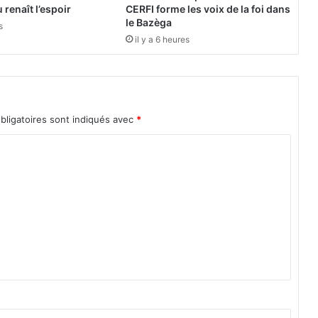
r
 renaît l’espoir
CERFI forme les voix de la foi dans
e
le Bazèga
s
t
il y a 6 heures
a
r
d
a
t
bligatoires sont indiqués avec
*
a
i
r
e
s
s
o
n
t
s
a
n
c
t