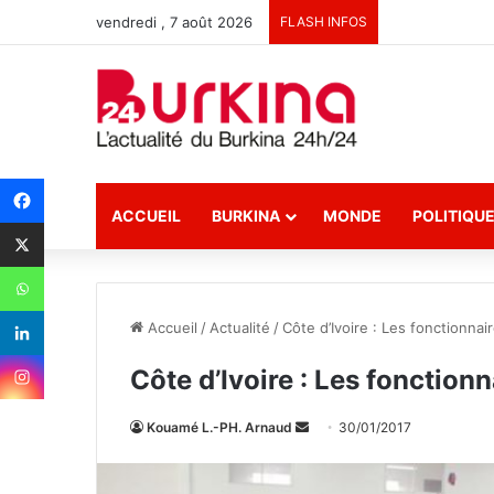
vendredi , 7 août 2026
FLASH INFOS
ACCUEIL
BURKINA
MONDE
POLITIQU
Accueil
/
Actualité
/
Côte d’Ivoire : Les fonctionna
Côte d’Ivoire : Les fonction
Kouamé L.-PH. Arnaud
E
30/01/2017
n
v