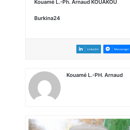
Kouamé L.-Ph. Arnaud KOUAKOU
Burkina24
Linkedin
Messenger
Kouamé L.-PH. Arnaud
B
u