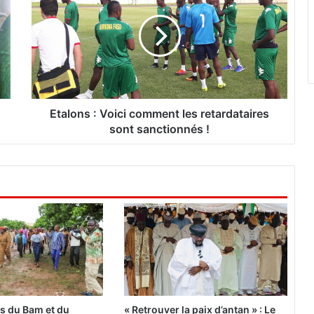
a
l
o
n
s
:
V
o
Etalons : Voici comment les retardataires
i
sont sanctionnés !
c
i
c
o
m
m
e
n
t
l
e
s
es du Bam et du
« Retrouver la paix d’antan » : Le