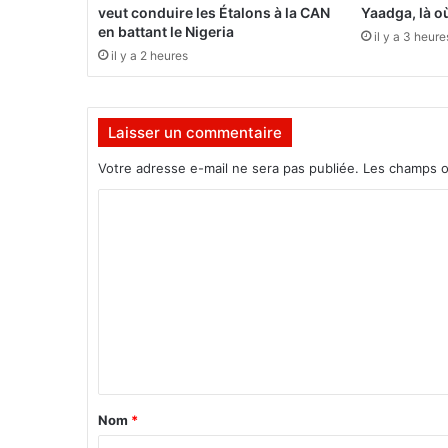
d
veut conduire les Étalons à la CAN
Yaadga, là où
o
en battant le Nigeria
il y a 3 heure
n
il y a 2 heures
n
e
7
Laisser un commentaire
5
4
Votre adresse e-mail ne sera pas publiée.
Les champs o
m
i
C
l
o
l
i
m
o
m
n
s
e
d
n
e
t
F
C
a
Nom
*
F
i
A