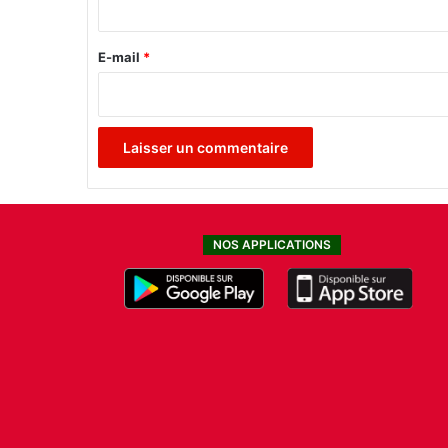
à
r
l
e
E-mail
*
'
E
*
t
a
t
NOS APPLICATIONS