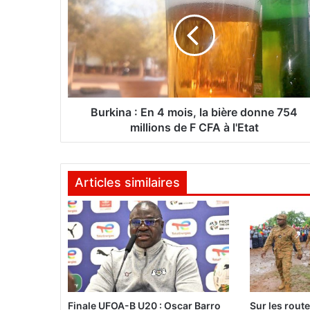
r
k
i
n
a
:
E
n
Burkina : En 4 mois, la bière donne 754
4
millions de F CFA à l'Etat
m
o
i
Articles similaires
s
,
l
a
b
i
è
r
e
Finale UFOA-B U20 : Oscar Barro
Sur les rout