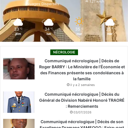
1.27 km/h
Nuages Dispersés
k
n
a
m
33
34
35
35
℃
℃
℃
℃
dim
lun
mar
mer
NÉCROLOGIE
Communiqué nécrologique | Décès de
Roger BARRY : Le Ministère de l’Économie et
des Finances présente ses condoléances à
la famille
il y a 2 semaines
Communiqué nécrologique | Décès du
Général de Division Nabéré Honoré TRAORÉ
: Remerciements
03/07/2026
Communiqué nécrologique | Décès de son
Excellence Dramane YAMEOGO : Faire-part