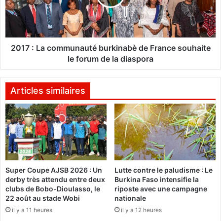
s
:
e
L
m
a
o
c
b
o
2017 : La communauté burkinabè de France souhaite
i
m
le forum de la diaspora
l
m
i
u
s
n
Articles similaires
e
a
e
u
n
t
A
é
l
b
l
u
e
r
Super Coupe AJSB 2026 : Un
Lutte contre le paludisme : Le
m
k
derby très attendu entre deux
Burkina Faso intensifie la
a
i
clubs de Bobo-Dioulasso, le
riposte avec une campagne
g
n
22 août au stade Wobi
nationale
n
a
il y a 11 heures
il y a 12 heures
e
b