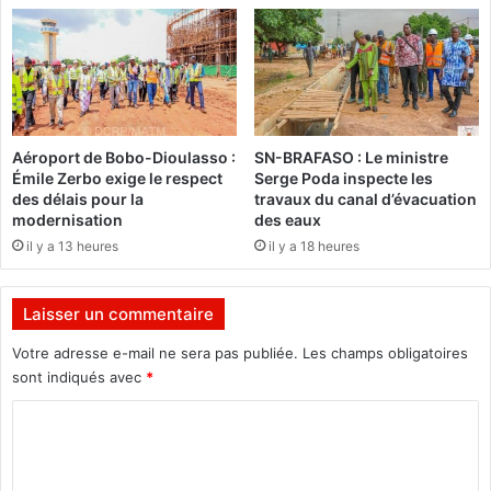
è
d
e
F
r
a
n
Aéroport de Bobo-Dioulasso :
SN-BRAFASO : Le ministre
c
Émile Zerbo exige le respect
Serge Poda inspecte les
e
des délais pour la
travaux du canal d’évacuation
s
modernisation
des eaux
o
il y a 13 heures
il y a 18 heures
u
h
a
Laisser un commentaire
i
t
Votre adresse e-mail ne sera pas publiée.
Les champs obligatoires
e
sont indiqués avec
*
l
C
e
f
o
o
m
r