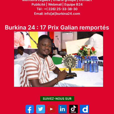
Publicité
|
Webmail |
Equipe B24
Tél : +( 226) 25-33-38-30
Email: info[at]burkina24.com
Burkina 24 : 17 Prix Galian remportés
SUIVEZ-NOUS SUR