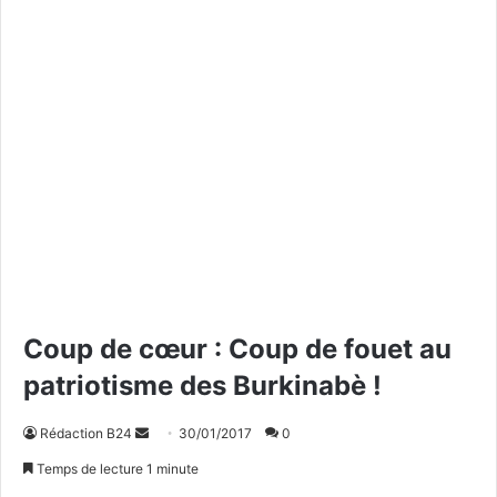
Coup de cœur : Coup de fouet au
patriotisme des Burkinabè !
Rédaction B24
E
30/01/2017
0
n
Temps de lecture 1 minute
v