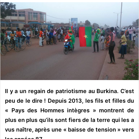
o
y
e
r
u
n
c
o
u
r
r
i
Il y a un regain de patriotisme au Burkina. C’est
e
peu de le dire ! Depuis 2013, les fils et filles du
l
« Pays des Hommes intègres » montrent de
plus en plus qu’ils sont fiers de la terre qui les a
vus naître, après une « baisse de tension » vers