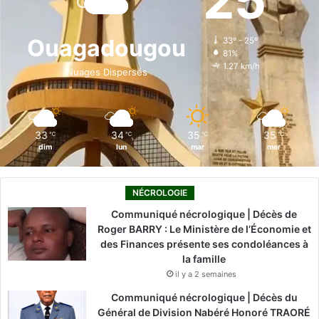
25
b
e
u
a
o
o
d
b
g
k
Ouagadougou
33º - 25º
81%
o
i
e
r
1.27 km/h
Nuages Dispersés
k
n
a
m
33
34
35
35
℃
℃
℃
℃
dim
lun
mar
mer
NÉCROLOGIE
Communiqué nécrologique | Décès de
Roger BARRY : Le Ministère de l’Économie et
des Finances présente ses condoléances à
la famille
il y a 2 semaines
Communiqué nécrologique | Décès du
Général de Division Nabéré Honoré TRAORÉ