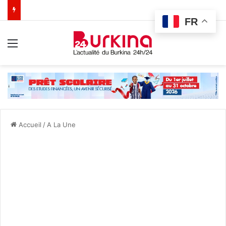
FR
Menu
Accueil
/
A La Une