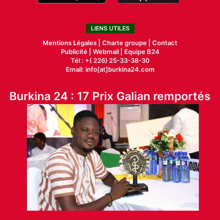
LIENS UTILES
Mentions Légales |
Charte groupe |
Contact
Publicité
|
Webmail |
Equipe B24
Tél : +( 226) 25-33-38-30
Email: info[at]burkina24.com
Burkina 24 : 17 Prix Galian remportés