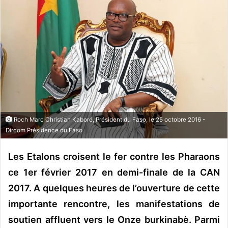
o
y
e
r
u
n
c
o
u
r
Roch Marc Christian Kaboré, Président du Faso, le 25 octobre 2016 -
r
Dircom Présidence du Faso
i
e
Les Etalons croisent le fer contre les Pharaons
l
ce 1er février 2017 en demi-finale de la CAN
2017. A quelques heures de l’ouverture de cette
importante rencontre, les manifestations de
soutien affluent vers le Onze burkinabè. Parmi