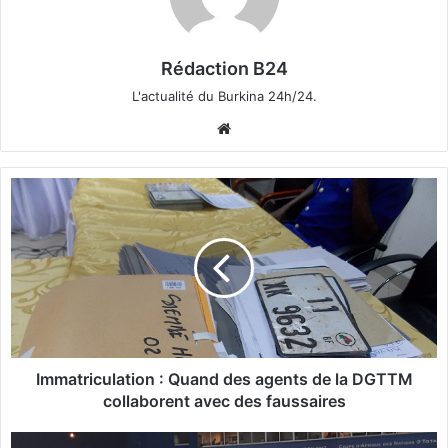
Rédaction B24
L'actualité du Burkina 24h/24.
We
bsi
te
I
m
m
a
t
r
i
c
u
l
Immatriculation : Quand des agents de la DGTTM
a
collaborent avec des faussaires
t
i
B