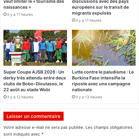
veut limiter le « tourisme des
discussions avec des pays
a
t
naissances »
européens sur le transit de
D
N
migrants expulsés
il y a 11 heures
G
a
il y a 11 heures
T
k
T
o
M
u
c
l
o
m
l
a
l
p
a
o
Super Coupe AJSB 2026 : Un
Lutte contre le paludisme : Le
b
u
derby très attendu entre deux
Burkina Faso intensifie la
o
r
clubs de Bobo-Dioulasso, le
riposte avec une campagne
r
c
22 août au stade Wobi
nationale
e
o
il y a 12 heures
il y a 13 heures
n
m
t
m
a
e
Laisser un commentaire
v
n
e
c
Votre adresse e-mail ne sera pas publiée.
Les champs obligatoires
c
e
sont indiqués avec
*
d