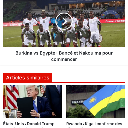
o
u
n
r
k
:
i
Q
n
u
a
a
v
n
s
d
E
Burkina vs Egypte : Bancé et Nakoulma pour
d
g
commencer
e
y
s
p
a
t
Articles similaires
g
e
e
:
n
B
t
a
s
n
d
c
e
é
États-Unis : Donald Trump
Rwanda : Kigali confirme des
l
e