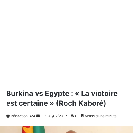
Burkina vs Egypte : « La victoire
est certaine » (Roch Kaboré)
Rédaction B24
E
01/02/2017
0
Moins d’une minute
n
v