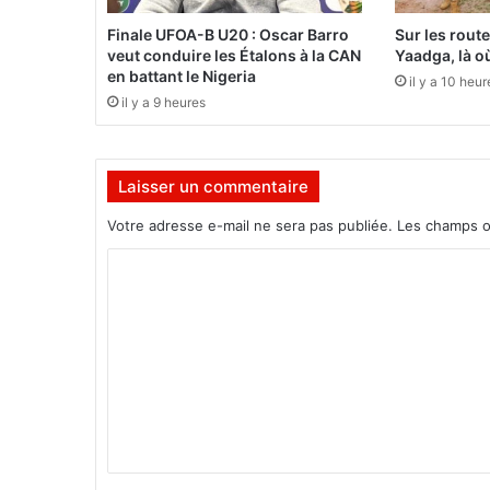
c
h
Finale UFOA-B U20 : Oscar Barro
Sur les rout
d
veut conduire les Étalons à la CAN
Yaadga, là où
e
en battant le Nigeria
il y a 10 heur
c
il y a 9 heures
l
a
s
Laisser un commentaire
s
e
Votre adresse e-mail ne sera pas publiée.
Les champs o
m
e
C
n
o
t
m
m
e
n
t