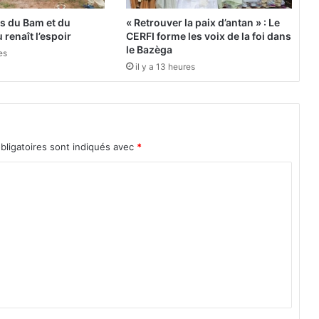
c
i
es du Bam et du
« Retrouver la paix d’antan » : Le
l
 renaît l’espoir
CERFI forme les voix de la foi dans
e
le Bazèga
es
s
il y a 13 heures
p
r
o
d
u
bligatoires sont indiqués avec
*
i
t
s
q
u
e
l
e
s
s
t
r