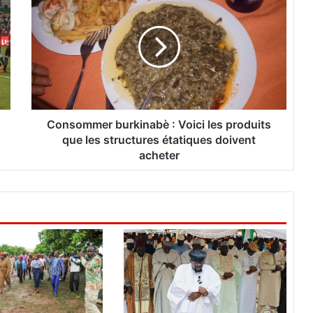
o
n
s
o
m
m
e
r
b
Consommer burkinabè : Voici les produits
u
que les structures étatiques doivent
r
acheter
k
i
n
a
b
è
:
V
o
i