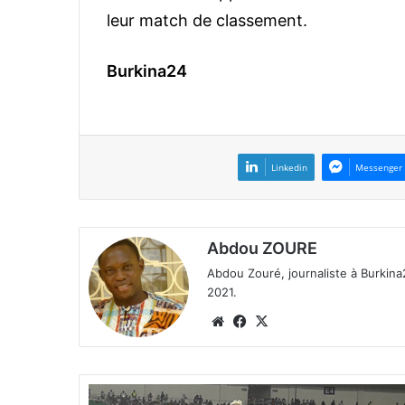
leur match de classement.
Burkina24
Linkedin
Messenger
Abdou ZOURE
Abdou Zouré, journaliste à Burkin
2021.
We
Fa
X
bsi
ce
te
bo
ok
C