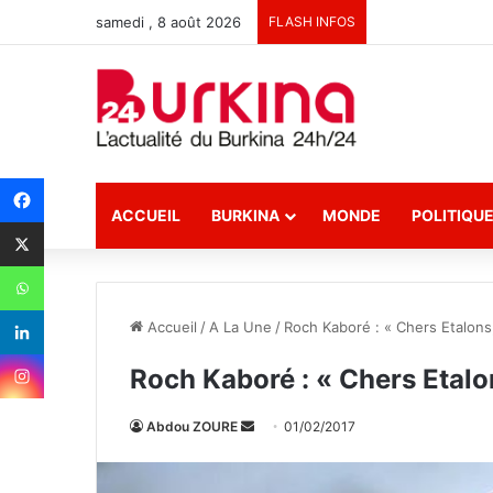
samedi , 8 août 2026
FLASH INFOS
ACCUEIL
BURKINA
MONDE
POLITIQU
Accueil
/
A La Une
/
Roch Kaboré : « Chers Etalons
Roch Kaboré : « Chers Etalo
Abdou ZOURE
E
01/02/2017
n
v