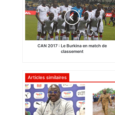
A
N
2
0
1
7
:
L
e
CAN 2017 : Le Burkina en match de
B
classement
u
r
k
i
Articles similaires
n
a
e
n
m
a
t