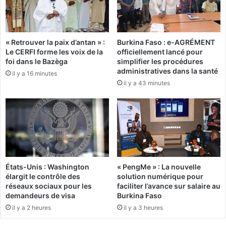
’
c
é
e
t
v
a
a
« Retrouver la paix d’antan » :
Burkina Faso : e-AGRÉMENT
i
d
Le CERFI forme les voix de la
officiellement lancé pour
t
é
foi dans le Bazèga
simplifier les procédures
p
s
administratives dans la santé
il y a 16 minutes
a
o
il y a 43 minutes
s
r
a
m
v
a
e
i
c
s
l
s
e
é
s
v
États-Unis : Washington
« PengMe » : La nouvelle
E
i
élargit le contrôle des
solution numérique pour
t
r
réseaux sociaux pour les
faciliter l’avance sur salaire au
a
demandeurs de visa
Burkina Faso
l
il y a 2 heures
il y a 3 heures
o
n