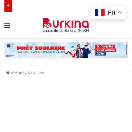
FR
Menu
Accueil
/
A La Une