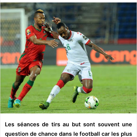
v
o
y
e
r
u
n
c
o
u
r
r
i
e
l
Les séances de tirs au but sont souvent une
question de chance dans le football car les plus