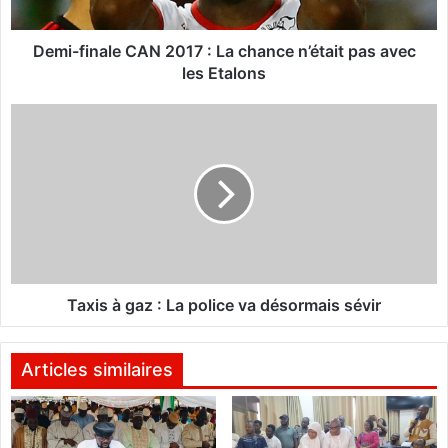
n
a
l
Demi-finale CAN 2017 : La chance n’était pas avec
e
les Etalons
C
A
T
N
a
2
x
0
i
1
s
7
à
:
g
L
a
a
z
c
:
Taxis à gaz : La police va désormais sévir
h
L
a
a
n
p
Articles similaires
c
o
e
l
n
i