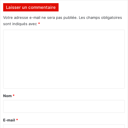
s
Laisser un commentaire
Votre adresse e-mail ne sera pas publiée.
Les champs obligatoires
sont indiqués avec
*
C
o
m
m
e
n
t
a
Nom
*
i
r
e
E-mail
*