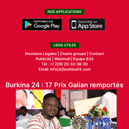
NOS APPLICATIONS
LIENS UTILES
Mentions Légales |
Charte groupe |
Contact
Publicité
|
Webmail |
Equipe B24
Tél : +( 226) 25-33-38-30
Email: info[at]burkina24.com
Burkina 24 : 17 Prix Galian remportés