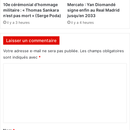
s
10e cérémonial d’hommage
Mercato : Yan Diomandé
e
a
militaire : « Thomas Sankara
signe enfin au Real Madrid
c
n
n’est pas mort » (Serge Poda)
jusqu’en 2033
r
e
il y a 3 heures
il y a 4 heures
é
O
a
u
n
a
Laisser un commentaire
c
t
e
t
Votre adresse e-mail ne sera pas publiée.
Les champs obligatoires
a
sont indiqués avec
*
r
a
C
o
m
m
e
n
t
a