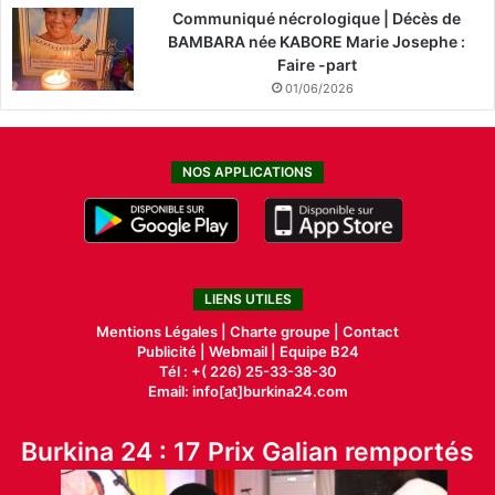
Communiqué nécrologique | Décès de
BAMBARA née KABORE Marie Josephe :
Faire -part
01/06/2026
NOS APPLICATIONS
LIENS UTILES
Mentions Légales |
Charte groupe |
Contact
Publicité
|
Webmail |
Equipe B24
Tél : +( 226) 25-33-38-30
Email: info[at]burkina24.com
Burkina 24 : 17 Prix Galian remportés