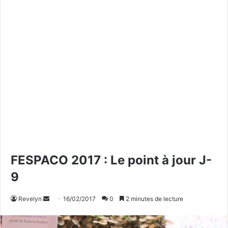
FESPACO 2017 : Le point à jour J-
9
Revelyn
E
16/02/2017
0
2 minutes de lecture
n
v