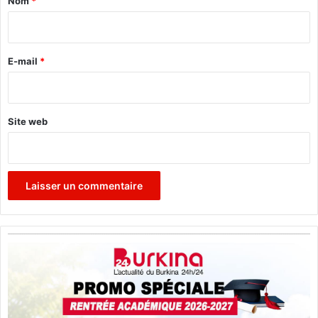
Nom
*
i
r
e
E-mail
*
*
Site web