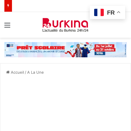
FR
Menu
Accueil
/
A La Une