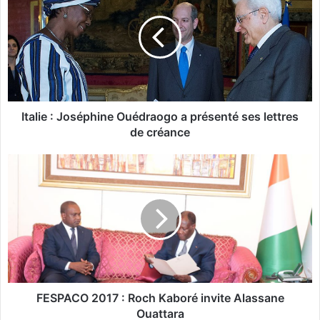
a
l
i
e
:
J
o
s
Italie : Joséphine Ouédraogo a présenté ses lettres
é
de créance
p
h
F
i
E
n
S
e
P
O
A
u
C
é
O
d
2
r
0
a
1
FESPACO 2017 : Roch Kaboré invite Alassane
o
7
Ouattara