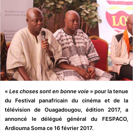
o
y
e
r
u
n
c
o
u
r
r
i
e
«
Les choses sont en bonne voie
» pour la tenue
l
du Festival panafricain du cinéma et de la
télévision de Ouagadougou, édition 2017, a
annoncé le délégué général du FESPACO,
Ardiouma Soma ce 16 février 2017.