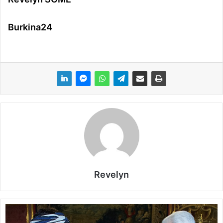
Burkina24
Revelyn
I
t