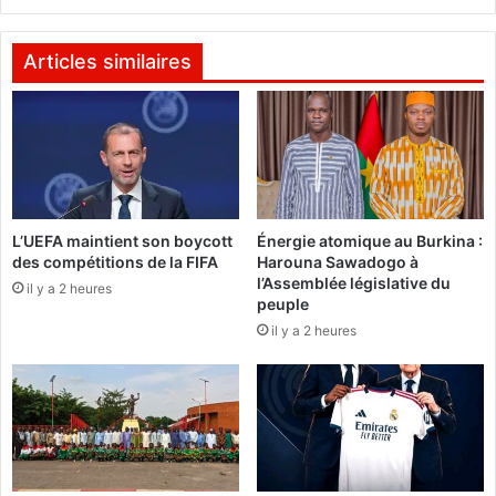
g
:
o
R
a
o
Articles similaires
p
c
r
h
é
K
s
a
e
b
n
o
t
r
L’UEFA maintient son boycott
Énergie atomique au Burkina :
é
é
des compétitions de la FIFA
Harouna Sawadogo à
s
i
l’Assemblée législative du
e
il y a 2 heures
n
peuple
s
v
il y a 2 heures
l
i
e
t
t
e
t
A
r
l
e
a
s
s
d