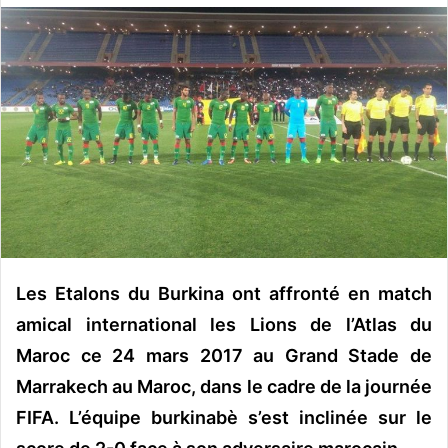
o
y
e
r
u
n
c
o
u
r
r
i
Les Etalons du Burkina ont affronté en match
e
amical international les Lions de l’Atlas du
l
Maroc ce 24 mars 2017 au Grand Stade de
Marrakech au Maroc, dans le cadre de la journée
FIFA. L’équipe burkinabè s’est inclinée sur le