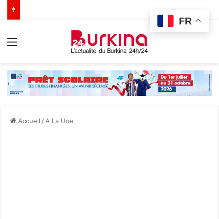
FR
Menu
Accueil
/
A La Une