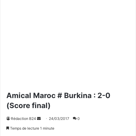
Amical Maroc # Burkina : 2-0
(Score final)
Rédaction B24
E
24/03/2017
0
n
Temps de lecture 1 minute
v