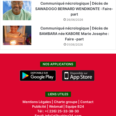
Communiqué nécrologique | Décès de
SAWADOGO BERNARD WENDIKONTE : Faire-
part
26/06/2026
Communiqué nécrologique | Décès de
BAMBARA née KABORE Marie Josephe :
Faire -part
01/06/2026
NOS APPLICATIONS
LIENS UTILES
Mentions Légales |
Charte groupe |
Contact
Publicité
|
Webmail |
Equipe B24
Tél : +( 226) 25-33-38-30
Email: info[at]burkina24.com