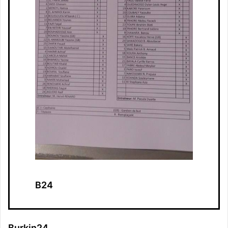
B24
Burkin24