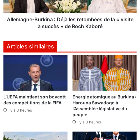
p
n
l
e
a
-
Allemagne-Burkina : Déjà les retombées de la « visite
c
B
à succès » de Roch Kaboré
e
u
d
r
e
k
Articles similaires
l
i
a
n
c
a
o
:
m
D
m
é
i
j
L’UEFA maintient son boycott
Énergie atomique au Burkina :
s
à
des compétitions de la FIFA
Harouna Sawadogo à
s
l
l’Assemblée législative du
i
il y a 3 heures
e
peuple
o
s
il y a 3 heures
n
r
v
e
é
t