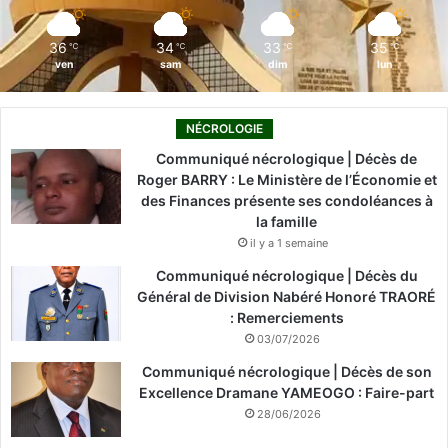
m
36
34
33
35
℃
℃
℃
℃
ven
sam
dim
lun
NÉCROLOGIE
Communiqué nécrologique | Décès de
Roger BARRY : Le Ministère de l’Économie et
des Finances présente ses condoléances à
la famille
il y a 1 semaine
Communiqué nécrologique | Décès du
Général de Division Nabéré Honoré TRAORÉ
: Remerciements
03/07/2026
Communiqué nécrologique | Décès de son
Excellence Dramane YAMEOGO : Faire-part
28/06/2026