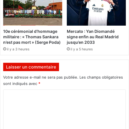
r
o
i
m
t
b
é
é
e
e
10e cérémonial d’hommage
Mercato : Yan Diomandé
t
s
militaire : « Thomas Sankara
signe enfin au Real Madrid
r
d
n’est pas mort » (Serge Poda)
jusqu’en 2033
é
e
il y a 3 heures
il y a 5 heures
c
l
o
a
n
«
Laisser un commentaire
c
v
i
i
Votre adresse e-mail ne sera pas publiée.
Les champs obligatoires
l
s
sont indiqués avec
*
i
i
a
t
C
t
e
o
i
à
m
o
s
n
u
m
c
e