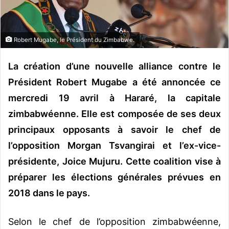
o
u
r
Robert Mugabe, le Président du Zimbabwe.
r
i
La création d’une nouvelle alliance contre le
e
Président Robert Mugabe a été annoncée ce
l
mercredi 19 avril à Hararé, la capitale
zimbabwéenne. Elle est composée de ses deux
principaux opposants à savoir le chef de
l’opposition Morgan Tsvangirai et l’ex-vice-
présidente, Joice Mujuru. Cette coalition vise à
préparer l
es élections générales prévues en
2018 dans le pays.
Selon le chef de l’opposition zimbabwéenne,