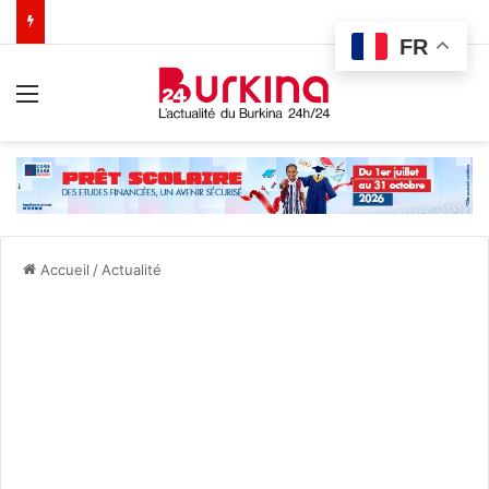
FR
Menu
Accueil
/
Actualité