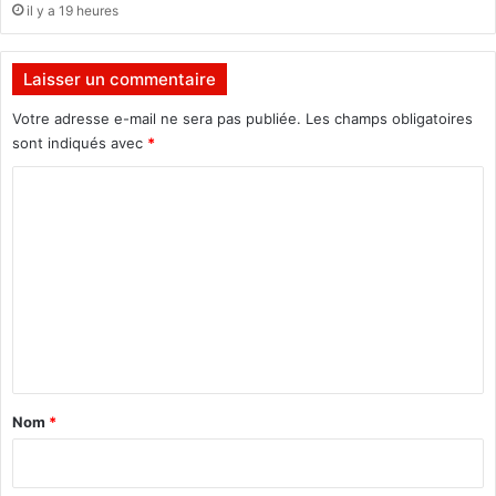
il y a 19 heures
n
C
o
Laisser un commentaire
m
p
Votre adresse e-mail ne sera pas publiée.
Les champs obligatoires
a
sont indiqués avec
*
o
C
r
é
o
m
m
e
n
t
a
Nom
*
i
r