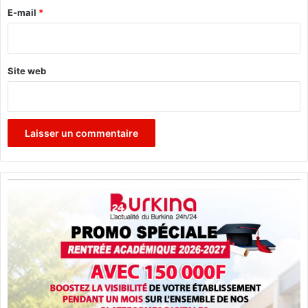
e
E-mail
*
*
Site web