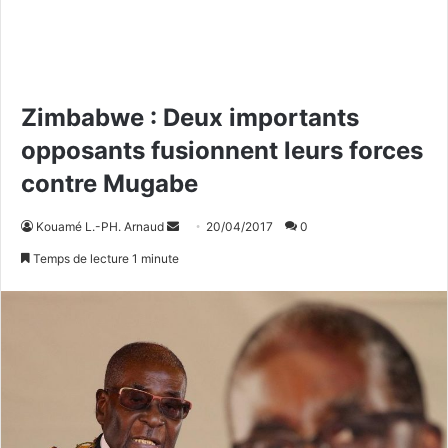
Zimbabwe : Deux importants
opposants fusionnent leurs forces
contre Mugabe
Kouamé L.-PH. Arnaud
E
20/04/2017
0
n
Temps de lecture 1 minute
v
o
y
e
r
u
n
c