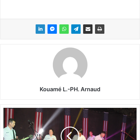
Kouamé L.-PH. Arnaud
L
'
O
n
c