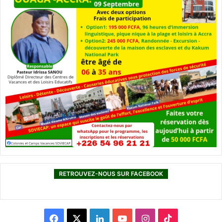
RETROUVEZ-NOUS SUR FACEBOOK
F
X
L
Y
I
T