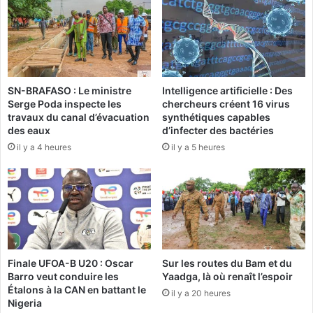
:
L
'
U
N
A
SN-BRAFASO : Le ministre
Intelligence artificielle : Des
P
Serge Poda inspecte les
chercheurs créent 16 virus
O
travaux du canal d’évacuation
synthétiques capables
L
des eaux
d’infecter des bactéries
r
il y a 4 heures
il y a 5 heures
e
n
c
o
n
t
r
e
Finale UFOA-B U20 : Oscar
Sur les routes du Bam et du
S
Barro veut conduire les
Yaadga, là où renaît l’espoir
i
Étalons à la CAN en battant le
il y a 20 heures
m
Nigeria
o