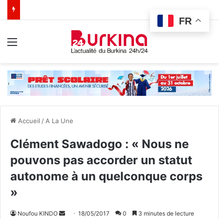
FR
Menu
Accueil
/
A La Une
Clément Sawadogo : « Nous ne
pouvons pas accorder un statut
autonome à un quelconque corps
»
Noufou KINDO
E
18/05/2017
0
3 minutes de lecture