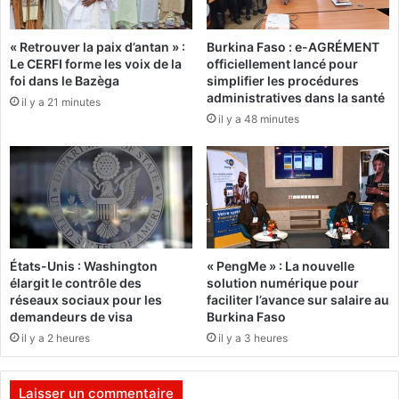
i
d
s
i
« Retrouver la paix d’antan » :
Burkina Faso : e-AGRÉMENT
a
a
Le CERFI forme les voix de la
officiellement lancé pour
t
r
foi dans le Bazèga
simplifier les procédures
i
e
administratives dans la santé
il y a 21 minutes
o
c
il y a 48 minutes
n
h
s
e
p
r
r
c
o
h
f
e
e
d
s
e
États-Unis : Washington
« PengMe » : La nouvelle
s
s
élargit le contrôle des
solution numérique pour
i
s
réseaux sociaux pour les
faciliter l’avance sur salaire au
o
t
demandeurs de visa
Burkina Faso
n
a
il y a 2 heures
il y a 3 heures
n
g
e
i
l
a
Laisser un commentaire