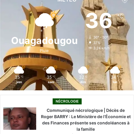
e
k
T
t
T
36
℃
b
e
u
a
o
o
d
b
g
k
Ouagadougou
36º - 30º
37%
o
i
e
r
3.24 km/h
Pluie
k
n
a
m
35
35
32
34
℃
℃
℃
℃
ven
sam
dim
lun
NÉCROLOGIE
Communiqué nécrologique | Décès de
Roger BARRY : Le Ministère de l’Économie et
des Finances présente ses condoléances à
la famille