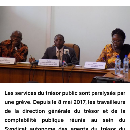
n
v
o
y
e
r
u
n
c
o
u
r
r
Les services du trésor public sont paralysés par
i
e
une grève. Depuis le 8 mai 2017, les travailleurs
l
de la direction générale du trésor et de la
comptabilité publique réunis au sein du
Syndicat autonome des agents du trésor du