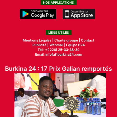
NOS APPLICATIONS
LIENS UTILES
Mentions Légales |
Charte groupe |
Contact
Publicité
|
Webmail |
Equipe B24
Tél : +( 226) 25-33-38-30
Email: info[at]burkina24.com
Burkina 24 : 17 Prix Galian remportés