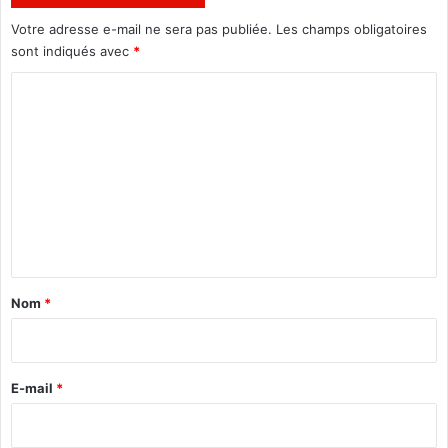
l
i
e
r
Votre adresse e-mail ne sera pas publiée.
Les champs obligatoires
s
e
sont indiqués avec
*
c
s
C
o
n
o
d
m
a
m
m
n
e
e
n
n
t
t
a
Nom
*
i
r
e
E-mail
*
*