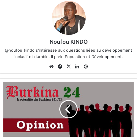
Noufou KINDO
@noufou_kindo s'intéresse aux questions liées au développement
inclusif et durable. Il parle Population et Développement.
We
Fa
X
Lin
Pin
bsi
ce
ke
ter
te
bo
din
est
A
ok
f
f
a
i
r
e
G
u