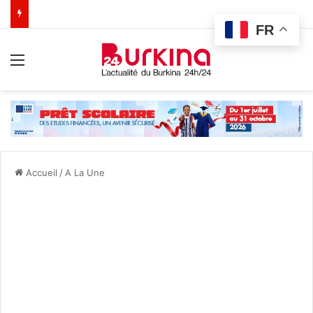
FR
Menu
Accueil
/
A La Une