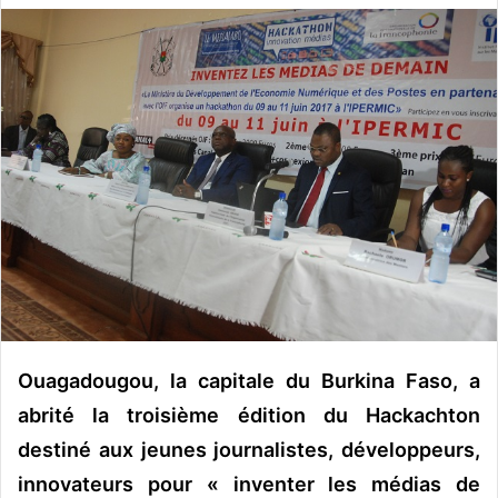
v
o
y
e
r
u
n
c
o
u
r
r
i
e
Ouagadougou, la capitale du Burkina Faso, a
l
abrité la troisième édition du Hackachton
destiné aux jeunes journalistes, développeurs,
innovateurs pour « inventer les médias de