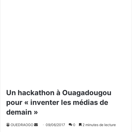
Un hackathon à Ouagadougou
pour « inventer les médias de
demain »
OUEDRAOGO
E
09/06/2017
0
2 minutes de lecture
n