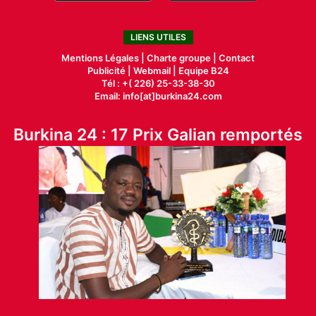
LIENS UTILES
Mentions Légales |
Charte groupe |
Contact
Publicité
|
Webmail |
Equipe B24
Tél : +( 226) 25-33-38-30
Email: info[at]burkina24.com
Burkina 24 : 17 Prix Galian remportés