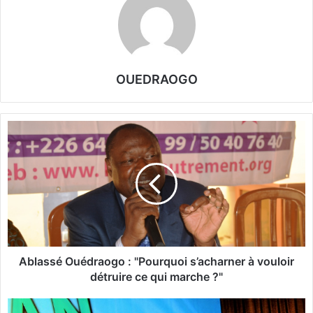
OUEDRAOGO
A
b
l
a
s
s
é
O
u
é
Ablassé Ouédraogo : "Pourquoi s’acharner à vouloir
d
détruire ce qui marche ?"
r
a
G