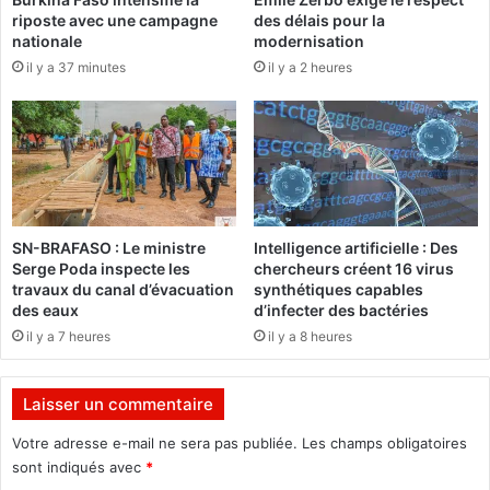
e
u
riposte avec une campagne
des délais pour la
r
x
nationale
modernisation
à
l
il y a 37 minutes
il y a 2 heures
v
a
o
u
u
r
l
i
o
e
i
r
r
s
d
p
SN-BRAFASO : Le ministre
Intelligence artificielle : Des
é
o
Serge Poda inspecte les
chercheurs créent 16 virus
t
u
travaux du canal d’évacuation
synthétiques capables
r
r
des eaux
d’infecter des bactéries
u
B
il y a 7 heures
il y a 8 heures
i
u
r
r
e
k
Laisser un commentaire
c
i
e
n
Votre adresse e-mail ne sera pas publiée.
Les champs obligatoires
q
a
sont indiqués avec
*
u
2