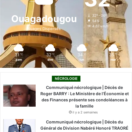
b
e
u
a
o
o
d
b
g
k
Ouagadougou
32º - 26º
54%
o
i
e
r
4.67 km/h
Nuages Dispersés
k
n
a
m
31
32
34
35
℃
℃
℃
℃
sam
dim
lun
mar
NÉCROLOGIE
Communiqué nécrologique | Décès de
Roger BARRY : Le Ministère de l’Économie et
des Finances présente ses condoléances à
la famille
il y a 2 semaines
Communiqué nécrologique | Décès du
Général de Division Nabéré Honoré TRAORÉ