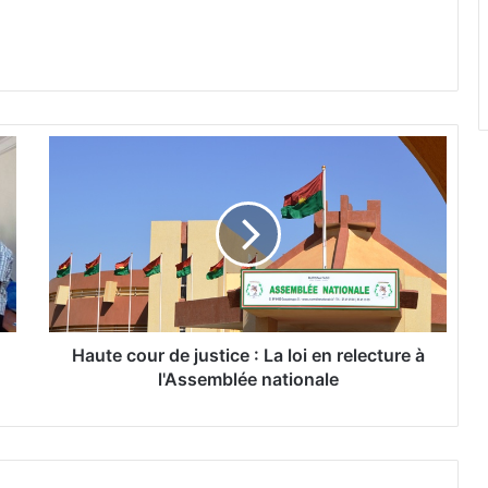
H
a
u
t
e
c
o
u
r
d
Haute cour de justice : La loi en relecture à
e
l'Assemblée nationale
j
u
s
t