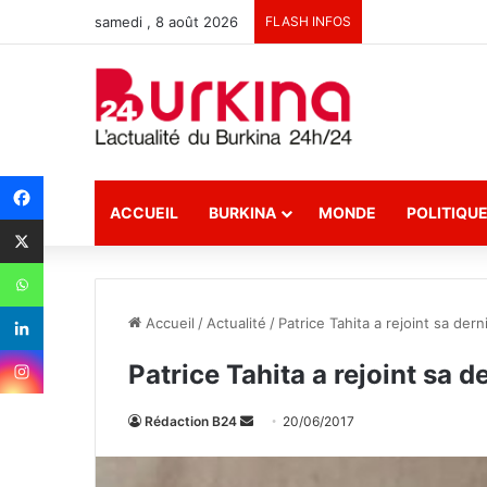
samedi , 8 août 2026
FLASH INFOS
ACCUEIL
BURKINA
MONDE
POLITIQU
Accueil
/
Actualité
/
Patrice Tahita a rejoint sa de
Patrice Tahita a rejoint sa 
Rédaction B24
E
20/06/2017
n
v