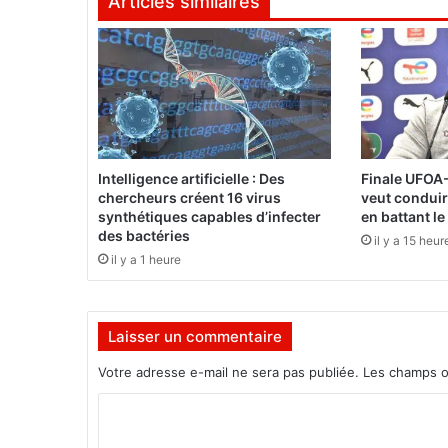
Articles similaires
s
e
t
N
i
é
b
é
Intelligence artificielle : Des
Finale UFOA-
:
chercheurs créent 16 virus
veut conduir
L
synthétiques capables d’infecter
en battant le
’
des bactéries
il y a 15 heur
a
il y a 1 heure
c
c
r
Laisser un commentaire
o
i
Votre adresse e-mail ne sera pas publiée.
Les champs o
s
s
C
e
o
m