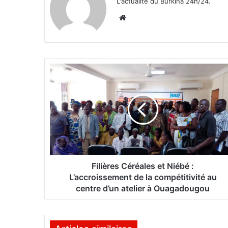
L'actualité du Burkina 24h/24.
We
bsi
te
F
i
l
i
è
r
e
s
C
é
Filières Céréales et Niébé :
r
L’accroissement de la compétitivité au
é
centre d’un atelier à Ouagadougou
a
l
e