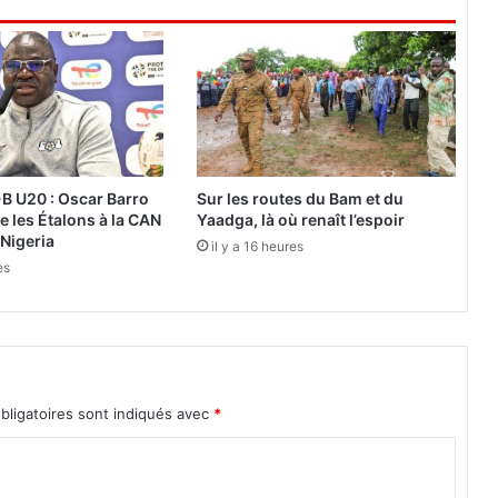
i
c
e
:
L
a
l
o
i
B U20 : Oscar Barro
Sur les routes du Bam et du
e
e les Étalons à la CAN
Yaadga, là où renaît l’espoir
n
 Nigeria
il y a 16 heures
r
es
e
l
e
c
t
u
bligatoires sont indiqués avec
*
r
e
à
l