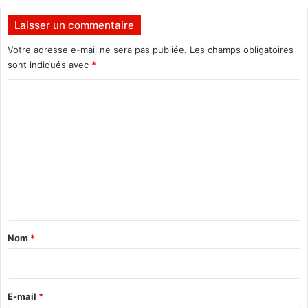
Laisser un commentaire
Votre adresse e-mail ne sera pas publiée.
Les champs obligatoires
sont indiqués avec
*
C
o
m
m
e
n
t
a
Nom
*
i
r
e
E-mail
*