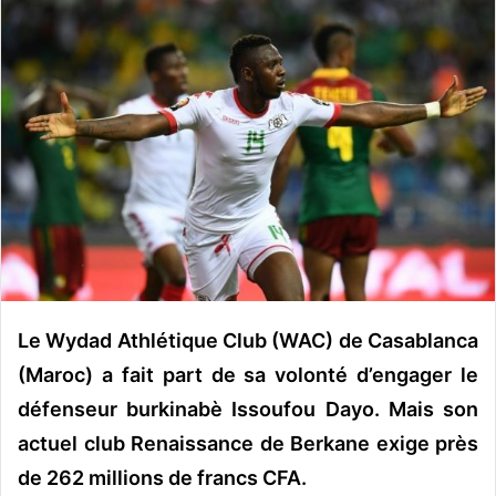
o
y
e
r
u
n
c
o
u
r
r
i
e
Le Wydad Athlétique Club (WAC) de Casablanca
l
(Maroc) a fait part de sa volonté d’engager le
défenseur burkinabè Issoufou Dayo. Mais son
actuel club Renaissance de Berkane exige près
de 262 millions de francs CFA.