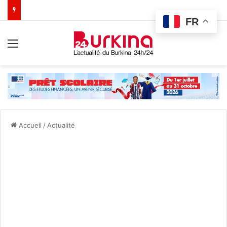
FR
Menu
Accueil
/
Actualité