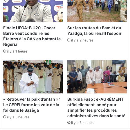
c
k
h
a
e
r
o
y
Finale UFOA-B U20 : Oscar
Sur les routes du Bam et du
u
K
Barro veut conduire les
Yaadga, là où renaît l’espoir
p
o
Étalons à la CAN en battant le
il y a 2 heures
a
n
Nigeria
u
é
il y a 1 heure
v
e
r
n
e
F
r
a
n
c
e
« Retrouver la paix d’antan » :
Burkina Faso : e-AGRÉMENT
?
Le CERFI forme les voix de la
officiellement lancé pour
foi dans le Bazèga
simplifier les procédures
administratives dans la santé
il y a 5 heures
il y a 5 heures