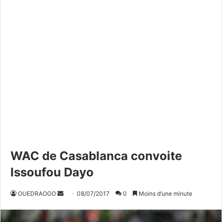
WAC de Casablanca convoite
Issoufou Dayo
OUEDRAOGO
E
08/07/2017
0
Moins d’une minute
n
v