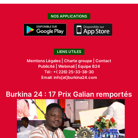
NOS APPLICATIONS
LIENS UTILES
Mentions Légales |
Charte groupe |
Contact
Publicité
|
Webmail |
Equipe B24
Tél : +( 226) 25-33-38-30
Email: info[at]burkina24.com
Burkina 24 : 17 Prix Galian remportés