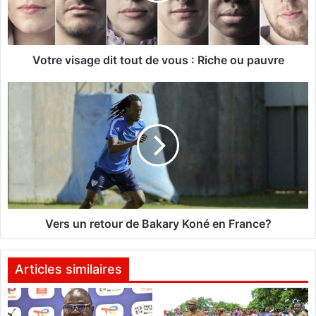
i
s
a
g
Votre visage dit tout de vous : Riche ou pauvre
e
d
V
i
e
t
r
t
s
o
u
u
n
t
r
d
e
e
t
v
o
Vers un retour de Bakary Koné en France?
o
u
u
r
s
d
Articles similaires
:
e
R
B
i
a