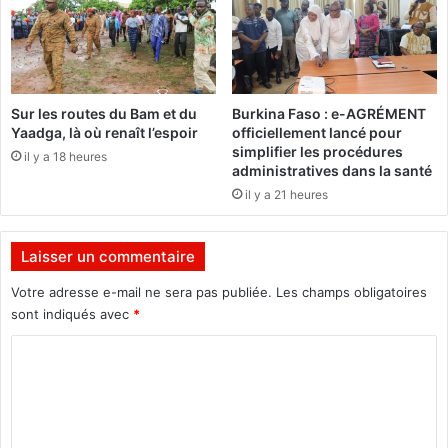
i
s
m
a
a
c
n
e
c
i
Sur les routes du Bam et du
Burkina Faso : e-AGRÉMENT
h
n
Yaadga, là où renaît l’espoir
officiellement lancé pour
e
t
simplifier les procédures
il y a 18 heures
1
u
administratives dans la santé
6
r
il y a 21 heures
e
e
t
d
l
o
Laisser un commentaire
e
r
l
é
Votre adresse e-mail ne sera pas publiée.
Les champs obligatoires
u
e
sont indiqués avec
*
n
C
d
i
o
1
m
7
j
m