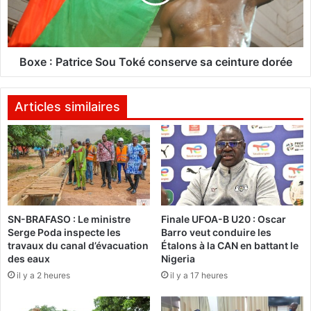
,
P
v
a
o
t
i
r
r
i
Boxe : Patrice Sou Toké conserve sa ceinture dorée
e
c
c
e
o
S
Articles similaires
u
o
p
u
u
T
r
o
e
k
s
é
d
c
SN-BRAFASO : Le ministre
Finale UFOA-B U20 : Oscar
’
o
Serge Poda inspecte les
Barro veut conduire les
e
n
travaux du canal d’évacuation
Étalons à la CAN en battant le
a
s
des eaux
Nigeria
u
e
il y a 2 heures
il y a 17 heures
l
r
e
v
d
e