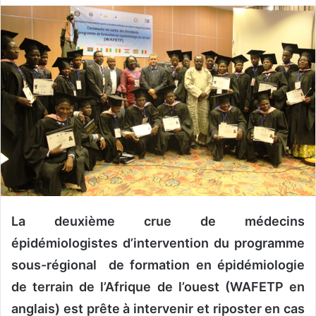
v
o
y
e
r
u
n
c
o
u
r
r
La deuxième crue de médecins
i
e
épidémiologistes d’intervention du programme
l
sous-régional de formation en épidémiologie
de terrain de l’Afrique de l’ouest (WAFETP en
anglais) est prête à intervenir et riposter en cas