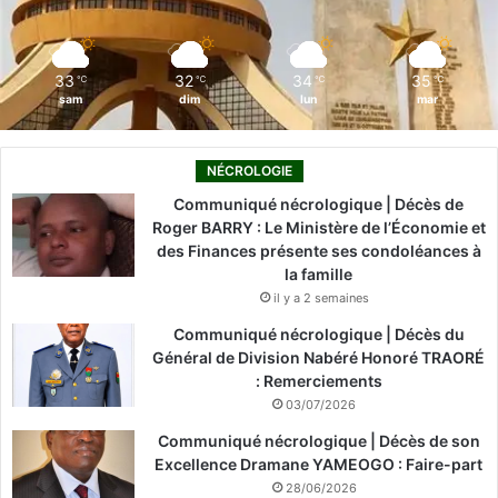
k
n
a
m
33
32
34
35
℃
℃
℃
℃
sam
dim
lun
mar
NÉCROLOGIE
Communiqué nécrologique | Décès de
Roger BARRY : Le Ministère de l’Économie et
des Finances présente ses condoléances à
la famille
il y a 2 semaines
Communiqué nécrologique | Décès du
Général de Division Nabéré Honoré TRAORÉ
: Remerciements
03/07/2026
Communiqué nécrologique | Décès de son
Excellence Dramane YAMEOGO : Faire-part
28/06/2026