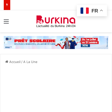
FR
Menu
Accueil
/
A La Une