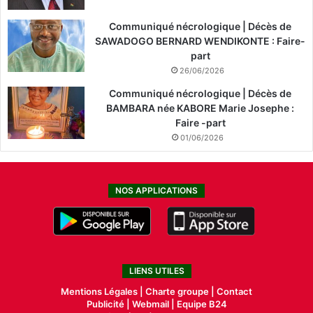
Communiqué nécrologique | Décès de
SAWADOGO BERNARD WENDIKONTE : Faire-
part
26/06/2026
Communiqué nécrologique | Décès de
BAMBARA née KABORE Marie Josephe :
Faire -part
01/06/2026
NOS APPLICATIONS
LIENS UTILES
Mentions Légales |
Charte groupe |
Contact
Publicité
|
Webmail |
Equipe B24