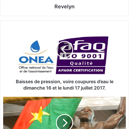
Revelyn
B
a
i
s
s
e
s
d
e
p
Baisses de pression, voire coupures d’eau le
r
dimanche 16 et le lundi 17 juillet 2017.
e
s
B
s
o
i
x
o
e
n
: