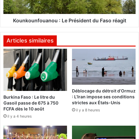
u
c
n
i
f
a
o
Kounkounfouanou : Le Président du Faso réagit
t
u
i
a
o
n
Articles similaires
n
o
s
u
a
:
v
L
e
e
c
P
u
r
Déblocage du détroit d’Ormuz
n
é
: L’Iran impose ses conditions
Burkina Faso : Le litre du
s
strictes aux États-Unis
Gasoil passe de 675 à 750
e
i
FCFA dès le 10 août
il y a 8 heures
s
d
il y a 4 heures
p
e
r
n
i
t
t
d