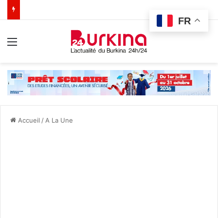
FR
Menu
Accueil
/
A La Une