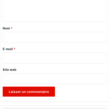
e
n
t
a
Nom
*
i
r
e
E-mail
*
*
Site web