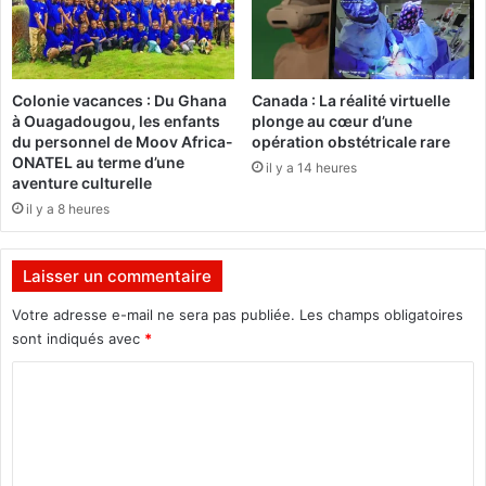
d
u
'
F
e
a
n
s
Colonie vacances : Du Ghana
Canada : La réalité virtuelle
t
o
à Ouagadougou, les enfants
plonge au cœur d’une
r
r
du personnel de Moov Africa-
opération obstétricale rare
e
é
ONATEL au terme d’une
il y a 14 heures
p
a
aventure culturelle
r
g
il y a 8 heures
e
i
n
t
e
Laisser un commentaire
u
r
Votre adresse e-mail ne sera pas publiée.
Les champs obligatoires
i
sont indiqués avec
*
a
C
t
o
m
m