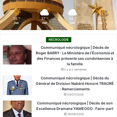
k
n
a
m
36
37
34
36
℃
℃
℃
℃
lun
mar
mer
jeu
NÉCROLOGIE
Communiqué nécrologique | Décès de
Roger BARRY : Le Ministère de l’Économie et
des Finances présente ses condoléances à
la famille
il y a 2 semaines
Communiqué nécrologique | Décès du
Général de Division Nabéré Honoré TRAORÉ
: Remerciements
03/07/2026
Communiqué nécrologique | Décès de son
Excellence Dramane YAMEOGO : Faire-part
28/06/2026