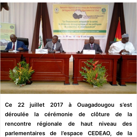
v
o
y
e
r
u
n
c
o
u
r
r
i
e
Ce 22 juillet 2017 à Ouagadougou s’est
l
déroulée la cérémonie de clôture de la
rencontre régionale de haut niveau des
parlementaires de l’espace CEDEAO, de la