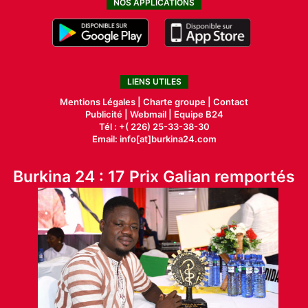
NOS APPLICATIONS
LIENS UTILES
Mentions Légales |
Charte groupe |
Contact
Publicité
|
Webmail |
Equipe B24
Tél : +( 226) 25-33-38-30
Email: info[at]burkina24.com
Burkina 24 : 17 Prix Galian remportés