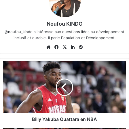
Noufou KINDO
@noufou_kindo s'intéresse aux questions liées au développement
inclusif et durable. Il parle Population et Développement.
We
Fa
X
Lin
Pin
bsi
ce
ke
ter
te
bo
din
est
B
ok
i
l
l
y
Y
a
k
u
b
Billy Yakuba Ouattara en NBA
a