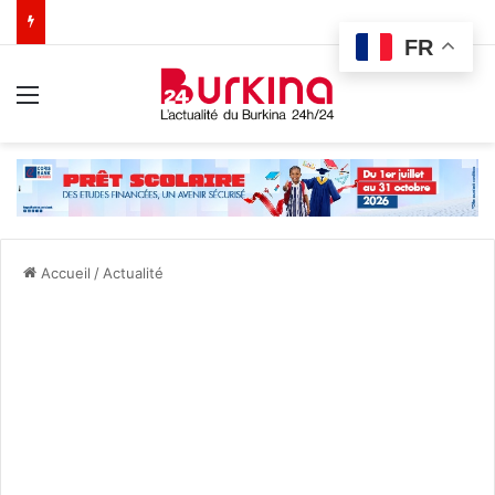
FR
Menu
Accueil
/
Actualité