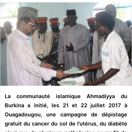
v
o
y
e
r
u
n
c
o
u
r
r
i
La communauté islamique Ahmadiyya du
e
Burkina a initié, les 21 et 22 juillet 2017 à
l
Ouagadougou, une campagne de dépistage
gratuit du cancer du col de l’utérus, du diabète