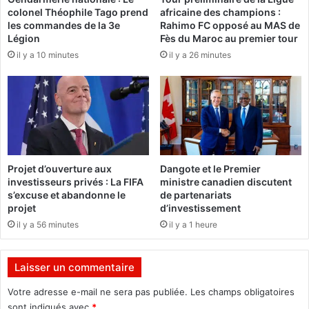
colonel Théophile Tago prend
africaine des champions :
1
les commandes de la 3e
Rahimo FC opposé au MAS de
7
Légion
Fès du Maroc au premier tour
:
il y a 10 minutes
il y a 26 minutes
L
e
m
i
n
i
s
t
Projet d’ouverture aux
Dangote et le Premier
r
investisseurs privés : La FIFA
ministre canadien discutent
e
s’excuse et abandonne le
de partenariats
B
projet
d’investissement
a
il y a 56 minutes
il y a 1 heure
n
g
r
Laisser un commentaire
é
e
Votre adresse e-mail ne sera pas publiée.
Les champs obligatoires
t
sont indiqués avec
*