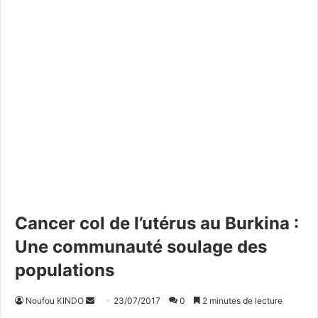
Cancer col de l’utérus au Burkina :
Une communauté soulage des
populations
Noufou KINDO
E
23/07/2017
0
2 minutes de lecture
n