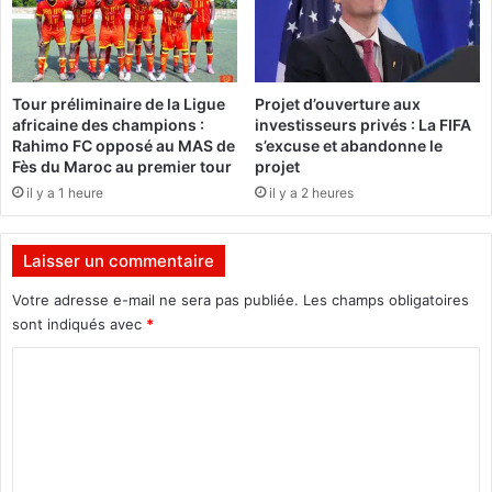
i
1
e
a
p
n
é
s
Tour préliminaire de la Ligue
Projet d’ouverture aux
t
africaine des champions :
investisseurs privés : La FIFA
r
Rahimo FC opposé au MAS de
s’excuse et abandonne le
o
Fès du Maroc au premier tour
projet
l
il y a 1 heure
il y a 2 heures
i
è
r
Laisser un commentaire
e
e
Votre adresse e-mail ne sera pas publiée.
Les champs obligatoires
n
sont indiqués avec
*
l
C
e
v
o
é
m
s
d
m
a