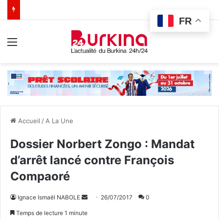
FR
Menu
Accueil
/
A La Une
Dossier Norbert Zongo : Mandat
d’arrêt lancé contre François
Compaoré
Ignace Ismaël NABOLE
E
26/07/2017
0
n
Temps de lecture 1 minute