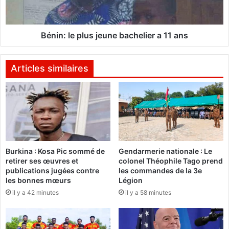
d
l
'
e
e
p
m
l
Bénin: le plus jeune bachelier a 11 ans
p
u
l
s
o
j
Articles similaires
y
e
é
u
s
n
d
e
'
b
u
a
n
c
Burkina : Kosa Pic sommé de
Gendarmerie nationale : Le
e
h
retirer ses œuvres et
colonel Théophile Tago prend
c
e
publications jugées contre
les commandes de la 3e
o
l
les bonnes mœurs
Légion
m
i
il y a 42 minutes
il y a 58 minutes
p
e
a
r
g
a
n
1