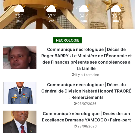
m
35
37
34
33
℃
℃
℃
℃
jeu
ven
sam
dim
NÉCROLOGIE
Communiqué nécrologique | Décès de
Roger BARRY : Le Ministère de l’Économie et
des Finances présente ses condoléances à
la famille
il y a 1 semaine
Communiqué nécrologique | Décès du
Général de Division Nabéré Honoré TRAORÉ
: Remerciements
03/07/2026
Communiqué nécrologique | Décès de son
Excellence Dramane YAMEOGO : Faire-part
28/06/2026