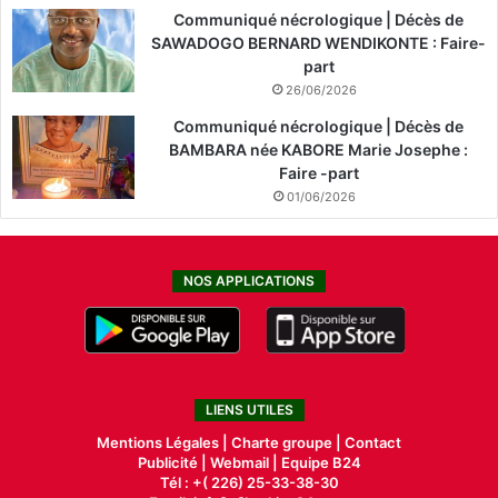
Communiqué nécrologique | Décès de
SAWADOGO BERNARD WENDIKONTE : Faire-
part
26/06/2026
Communiqué nécrologique | Décès de
BAMBARA née KABORE Marie Josephe :
Faire -part
01/06/2026
NOS APPLICATIONS
LIENS UTILES
Mentions Légales |
Charte groupe |
Contact
Publicité
|
Webmail |
Equipe B24
Tél : +( 226) 25-33-38-30