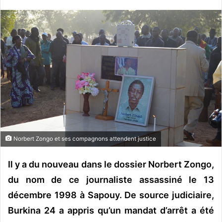
v
o
y
e
r
u
n
c
o
u
r
r
Norbert Zongo et ses compagnons attendent justice
i
e
Il y a du nouveau dans le dossier Norbert Zongo,
l
du nom de ce journaliste assassiné le 13
décembre 1998 à Sapouy. De source judiciaire,
Burkina 24 a appris qu’un mandat d’arrêt a été