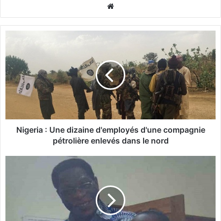
We
bsi
te
N
i
g
e
r
i
a
:
U
n
Nigeria : Une dizaine d'employés d'une compagnie
e
pétrolière enlevés dans le nord
d
i
B
z
é
a
n
i
i
n
n
e
: