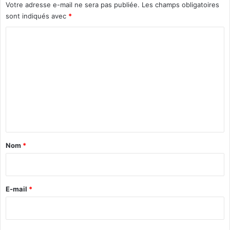
u
Votre adresse e-mail ne sera pas publiée.
Les champs obligatoires
O
sont indiqués avec
*
u
é
C
d
o
r
m
a
o
m
g
e
o
t
n
i
t
e
n
a
Nom
*
t
i
l
r
e
p
e
E-mail
*
a
*
r
i