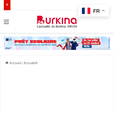
FR
Menu
Accueil
/
Actualité