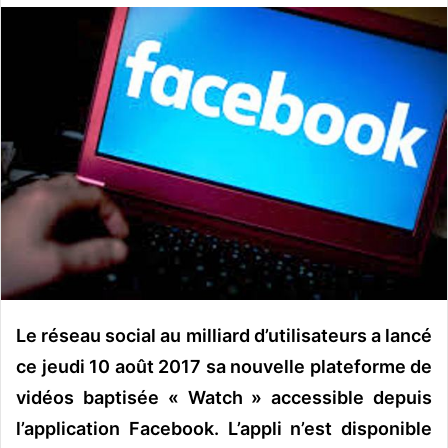
o
y
e
r
u
n
c
o
u
r
r
i
e
l
Le réseau social au milliard d’utilisateurs a lancé
ce jeudi 10 août 2017 sa nouvelle plateforme de
vidéos baptisée « Watch » accessible depuis
l’application Facebook. L’appli n’est disponible