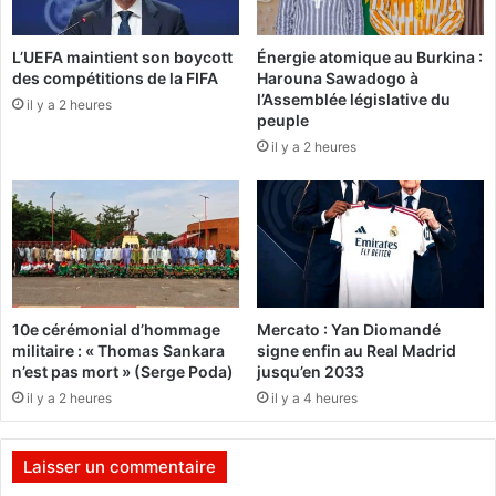
n
l
i
d
L’UEFA maintient son boycott
Énergie atomique au Burkina :
è
e
des compétitions de la FIFA
Harouna Sawadogo à
r
l
l’Assemblée législative du
e
il y a 2 heures
a
peuple
d
s
il y a 2 heures
e
o
m
l
e
i
u
d
r
a
e
r
i
t
10e cérémonial d’hommage
Mercato : Yan Diomandé
é
militaire : « Thomas Sankara
signe enfin au Real Madrid
:
n’est pas mort » (Serge Poda)
jusqu’en 2033
N
il y a 2 heures
il y a 4 heures
o
u
f
Laisser un commentaire
o