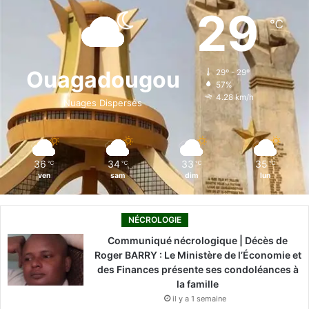
e
k
T
t
T
29
℃
b
e
u
a
o
o
d
b
g
k
Ouagadougou
29º - 29º
57%
o
i
e
r
4.28 km/h
Nuages Dispersés
k
n
a
m
36
34
33
35
℃
℃
℃
℃
ven
sam
dim
lun
NÉCROLOGIE
Communiqué nécrologique | Décès de
Roger BARRY : Le Ministère de l’Économie et
des Finances présente ses condoléances à
la famille
il y a 1 semaine