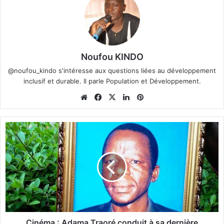
Noufou KINDO
@noufou_kindo s'intéresse aux questions liées au développement
inclusif et durable. Il parle Population et Développement.
We
Fa
X
Lin
Pin
bsi
ce
ke
ter
te
bo
din
est
C
ok
i
n
é
m
a
:
A
d
a
Cinéma : Adama Traoré conduit à sa dernière