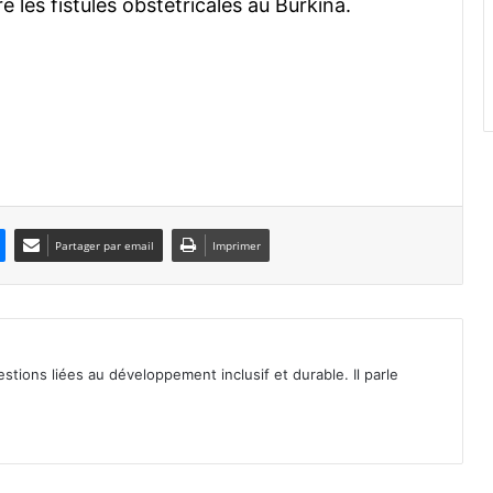
e les fistules obstétricales au Burkina.
Partager par email
Imprimer
tions liées au développement inclusif et durable. Il parle