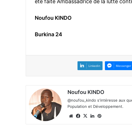
été faite Ambassadrice de la lutte contr
Noufou KINDO
Burkina 24
Linkedin
Messenger
Noufou KINDO
@noufou_kindo s'intéresse aux ques
Population et Développement.
We
Fa
X
Lin
Pin
bsi
ce
ke
ter
te
bo
din
est