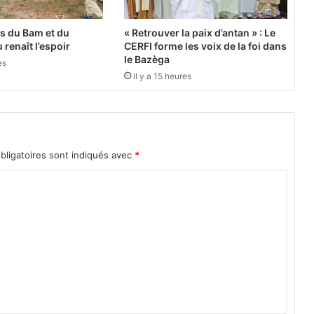
0
1
es du Bam et du
« Retrouver la paix d’antan » : Le
8
 renaît l’espoir
CERFI forme les voix de la foi dans
:
le Bazèga
es
L
il y a 15 heures
e
m
e
s
s
bligatoires sont indiqués avec
*
a
g
e
d
u
S
Y
N
A
T
E