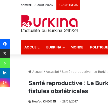
samedi , 8 août 2026
FLASH INFOS
ACCUEIL
BURKINA
MONDE
POLITIQU
Accueil
/
Actualité
/
Santé reproductive : Le Burkina
Santé reproductive : Le Burk
fistules obstétricales
Noufou KINDO
E
28/09/2017
n