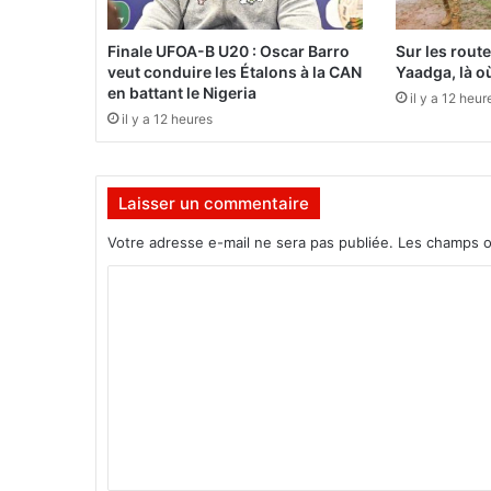
s
:
Finale UFOA-B U20 : Oscar Barro
Sur les rout
L
veut conduire les Étalons à la CAN
Yaadga, là où
e
en battant le Nigeria
il y a 12 heur
s
il y a 12 heures
a
c
t
Laisser un commentaire
e
u
Votre adresse e-mail ne sera pas publiée.
Les champs o
r
s
C
n
o
o
n
m
-
m
g
o
e
u
n
v
t
e