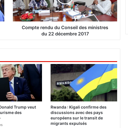
e
r
e
n
d
Compte rendu du Conseil des ministres
u
du 22 décembre 2017
d
u
C
o
n
s
e
i
l
d
e
s
 Donald Trump veut
Rwanda : Kigali confirme des
m
tourisme des
discussions avec des pays
i
»
européens sur le transit de
n
migrants expulsés
es