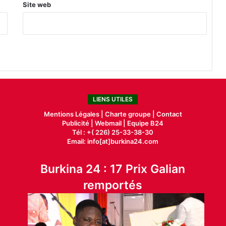
Site web
LIENS UTILES
Mentions Légales |
Charte groupe |
Contact
Publicité
|
Webmail |
Equipe B24
Tél : +( 226) 25-33-38-30
Email: info[at]burkina24.com
Burkina 24 : 17 Prix Galian
remportés