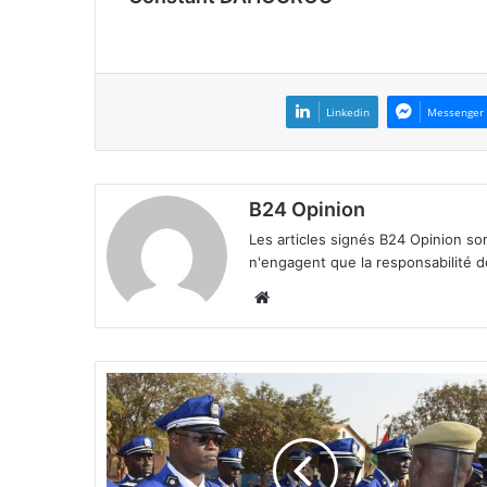
Linkedin
Messenger
B24 Opinion
Les articles signés B24 Opinion so
n'engagent que la responsabilité d
We
bsi
te
B
u
r
k
i