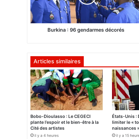
n
a
:
9
6
Burkina : 96 gendarmes décorés
g
e
n
d
Articles similaires
a
r
m
e
s
d
é
c
o
Bobo-Dioulasso : Le CEGECI
États-Unis :
r
plante l’espoir et le bien-être à la
limiter le « 
é
Cité des artistes
naissances 
s
il y a 4 heures
il y a 15 heur