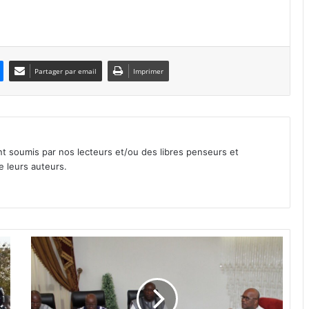
Partager par email
Imprimer
nt soumis par nos lecteurs et/ou des libres penseurs et
e leurs auteurs.
C
o
m
p
t