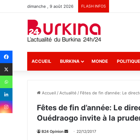
dimanche , 9 août 2026
FLASH INFOS
ACCUEIL
BURKINA
MONDE
POLITIQU
Accueil
/
Actualité
/
Fêtes de fin d’année: Le direc
Fêtes de fin d’année: Le dir
Ouédraogo invite à la prud
B24 Opinion
E
22/12/2017
n