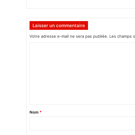
Laisser un commentaire
Votre adresse e-mail ne sera pas publiée.
Les champs o
C
o
m
m
e
n
t
a
Nom
*
i
r