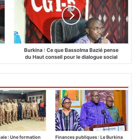
r
k
i
n
a
:
C
e
Burkina : Ce que Bassolma Bazié pense
q
du Haut conseil pour le dialogue social
u
e
B
a
s
s
o
l
m
a
B
a
nale : Une formation
Finances publiques : Le Burkina