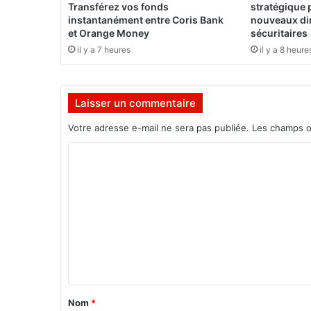
n
Transférez vos fonds
stratégique 
e
instantanément entre Coris Bank
nouveaux dir
x
et Orange Money
sécuritaires
t
il y a 7 heures
il y a 8 heure
e
n
s
Laisser un commentaire
o
,
Votre adresse e-mail ne sera pas publiée.
Les champs o
l
e
C
b
o
i
l
m
a
m
n
d
e
e
n
s
t
a
c
a
Nom
*
t