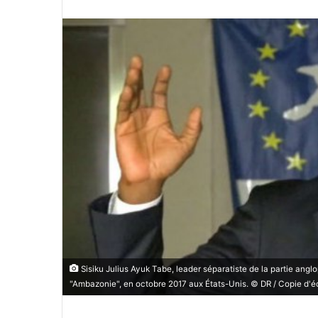
n
v
o
y
e
r
u
n
c
o
u
r
r
i
e
l
Sisiku Julius Ayuk Tabe, leader séparatiste de la partie an
"Ambazonie", en octobre 2017 aux États-Unis. © DR / Copie d'é