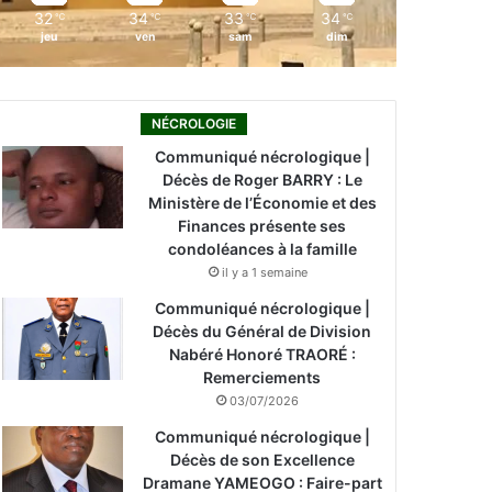
32
34
33
34
℃
℃
℃
℃
jeu
ven
sam
dim
NÉCROLOGIE
Communiqué nécrologique |
Décès de Roger BARRY : Le
Ministère de l’Économie et des
Finances présente ses
condoléances à la famille
il y a 1 semaine
Communiqué nécrologique |
Décès du Général de Division
Nabéré Honoré TRAORÉ :
Remerciements
03/07/2026
Communiqué nécrologique |
Décès de son Excellence
Dramane YAMEOGO : Faire-part