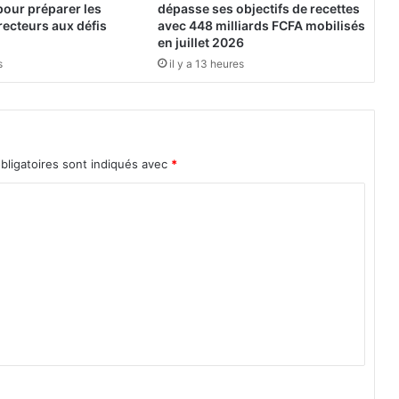
z
pour préparer les
dépasse ses objectifs de recettes
i
ecteurs aux défis
avec 448 milliards FCFA mobilisés
é
en juillet 2026
p
s
il y a 13 heures
e
n
s
e
d
bligatoires sont indiqués avec
*
u
H
a
u
t
c
o
n
s
e
i
l
p