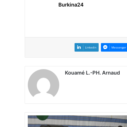
Burkina24
Linkedin
Messenger
Kouamé L.-PH. Arnaud
M
i