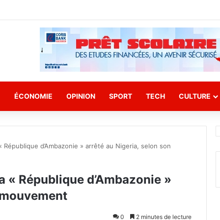
E
ÉCONOMIE
OPINION
SPORT
TECH
CULTURE
« République d’Ambazonie » arrêté au Nigeria, selon son
la « République d’Ambazonie »
on mouvement
0
2 minutes de lecture