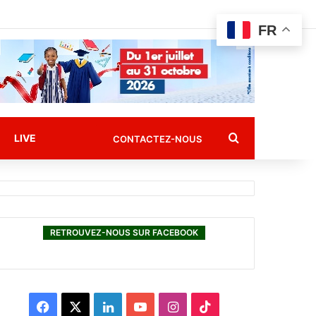
FR
Rechercher
LIVE
CONTACTEZ-NOUS
RETROUVEZ-NOUS SUR FACEBOOK
F
X
L
Y
I
T