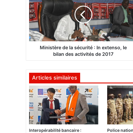
n
i
s
t
è
r
e
d
Ministère de la sécurité : In extenso, le
e
bilan des activités de 2017
l
a
s
Articles similaires
é
c
u
r
i
t
é
:
I
Interopérabilité bancaire :
Police natio