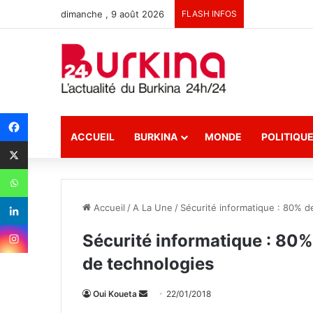
dimanche , 9 août 2026
FLASH INFOS
ACCUEIL
BURKINA
MONDE
POLITIQU
Accueil
/
A La Une
/
Sécurité informatique : 80% 
Sécurité informatique : 80
de technologies
Oui Koueta
E
22/01/2018
n