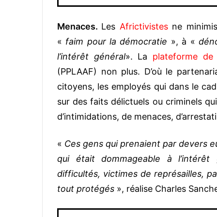
Menaces.
Les
Africtivistes
ne minimise
«
faim pour la démocratie
», à «
déno
l’intérêt général
». La
plateforme de 
(PPLAAF) non plus. D’où le partenar
citoyens, les employés qui dans le cad
sur des faits délictuels ou criminels qui
d’intimidations, de menaces, d’arresta
«
Ces gens qui prenaient par devers eu
qui était dommageable à l’intérêt
difficultés, victimes de représailles, p
tout protégés
», réalise Charles Sanch