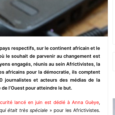
ays respectifs, sur le continent africain et le
où le souhait de parvenir au changement est
ens engagés, réunis au sein Africtivistes, la
es africains pour la démocratie, ils
comptent
0 journalistes et acteurs des médias de la
e de l’Ouest pour atteindre le but.
curité lancé en juin est dédié à Anna Guèye
,
ui était très spéciale
» pour les Africtivistes.