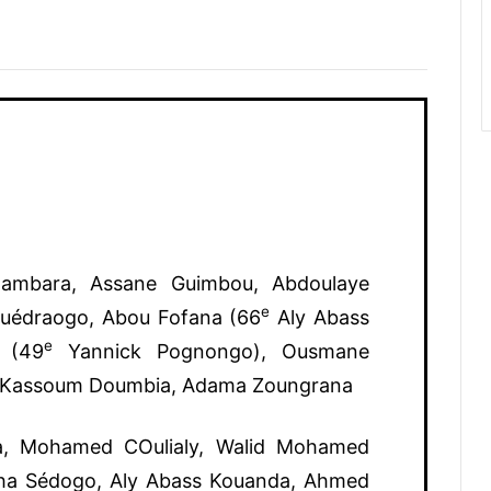
ambara, Assane Guimbou, Abdoulaye
e
Ouédraogo, Abou Fofana (66
Aly Abass
e
 (49
Yannick Pognongo), Ousmane
, Kassoum Doumbia, Adama Zoungrana
a, Mohamed COulialy, Walid Mohamed
pha Sédogo, Aly Abass Kouanda, Ahmed