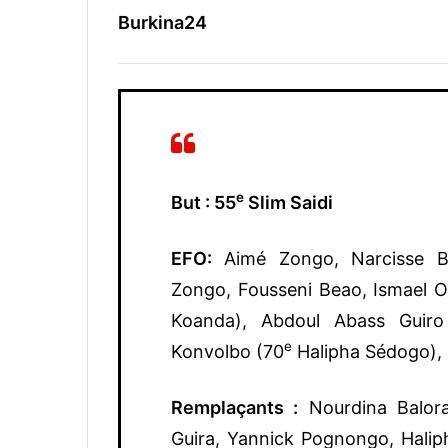
Burkina24
e
But : 55
Slim Saidi
EFO:
Aimé Zongo, Narcisse B
Zongo, Fousseni Beao, Ismael 
Koanda), Abdoul Abass Guiro
e
Konvolbo (70
Halipha Sédogo)
Remplaçants :
Nourdina Balor
Guira, Yannick Pognongo, Hali