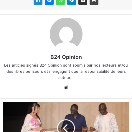
B24 Opinion
Les articles signés B24 Opinion sont soumis par nos lecteurs et/ou
des libres penseurs et n'engagent que la responsabilité de leurs
auteurs.
We
bsi
te
B
u
r
k
i