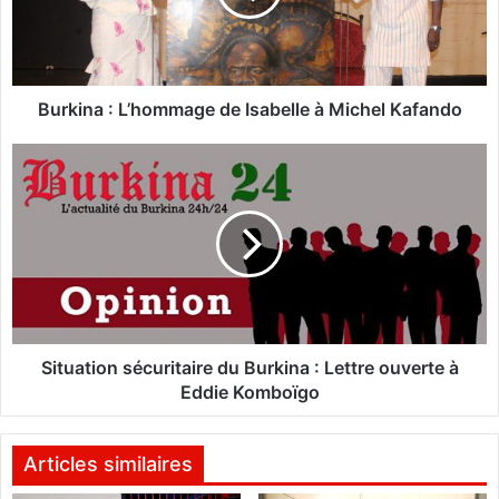
n
a
:
L
’
Burkina : L’hommage de Isabelle à Michel Kafando
h
o
S
m
i
m
t
a
u
g
a
e
t
d
i
e
o
I
n
s
s
Situation sécuritaire du Burkina : Lettre ouverte à
a
é
Eddie Komboïgo
b
c
e
u
l
r
Articles similaires
l
i