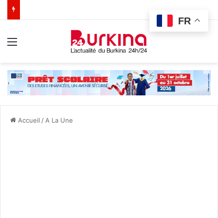
FR
Menu
Accueil
/
A La Une