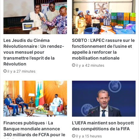
e
t
à
a
M
i
i
r
c
e
h
d
Les Jeudis du Cinéma
SOBTO : L’APEC rassure sur le
e
u
Révolutionnaire : Un rendez-
fonctionnement de l’usine et
l
B
vous mensuel pour
appelle à renforcer la
K
u
transmettre l’esprit de la
mobilisation nationale
a
r
Révolution
il y a 42 minutes
f
k
il y a 27 minutes
a
i
n
n
d
a
o
:
L
e
t
t
Finances publiques : La
L’UEFA maintient son boycott
r
Banque mondiale annonce
des compétitions de la FIFA
e
340 milliards de FCFA pour le
il y a 15 heures
o