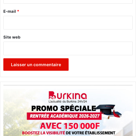
r
e
E-mail
*
*
Site web