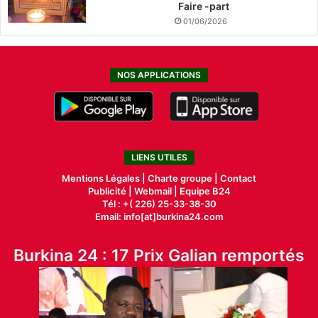
Faire -part
01/06/2026
NOS APPLICATIONS
LIENS UTILES
Mentions Légales |
Charte groupe |
Contact
Publicité
|
Webmail |
Equipe B24
Tél : +( 226) 25-33-38-30
Email: info[at]burkina24.com
Burkina 24 : 17 Prix Galian remportés