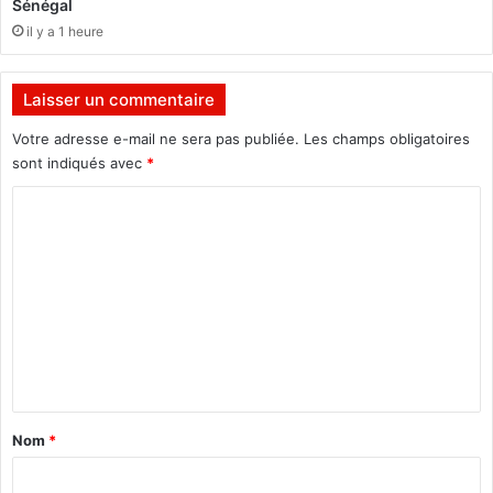
Sénégal
u
il y a 1 heure
v
e
r
Laisser un commentaire
t
e
Votre adresse e-mail ne sera pas publiée.
Les champs obligatoires
à
sont indiqués avec
*
E
C
d
d
o
i
m
e
K
m
o
e
m
n
b
o
t
ï
a
g
Nom
*
o
i