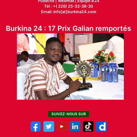
Publicité
|
Webmail |
Equipe B24
Tél : +( 226) 25-33-38-30
Email: info[at]burkina24.com
Burkina 24 : 17 Prix Galian remportés
SUIVEZ-NOUS SUR