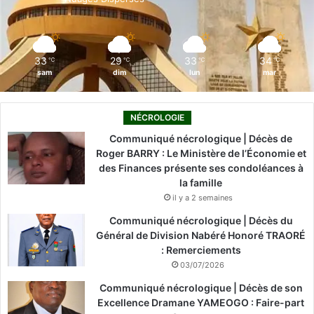
k
n
a
m
33
29
33
34
℃
℃
℃
℃
sam
dim
lun
mar
NÉCROLOGIE
Communiqué nécrologique | Décès de
Roger BARRY : Le Ministère de l’Économie et
des Finances présente ses condoléances à
la famille
il y a 2 semaines
Communiqué nécrologique | Décès du
Général de Division Nabéré Honoré TRAORÉ
: Remerciements
03/07/2026
Communiqué nécrologique | Décès de son
Excellence Dramane YAMEOGO : Faire-part