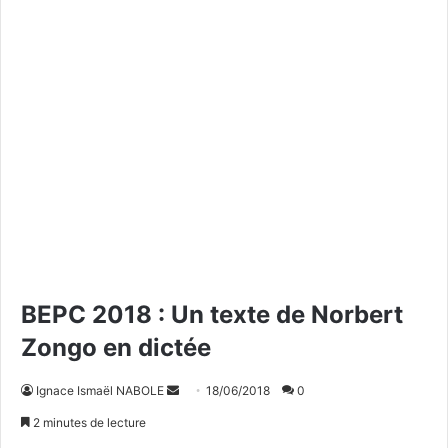
BEPC 2018 : Un texte de Norbert
Zongo en dictée
Ignace Ismaël NABOLE
E
18/06/2018
0
n
2 minutes de lecture
v