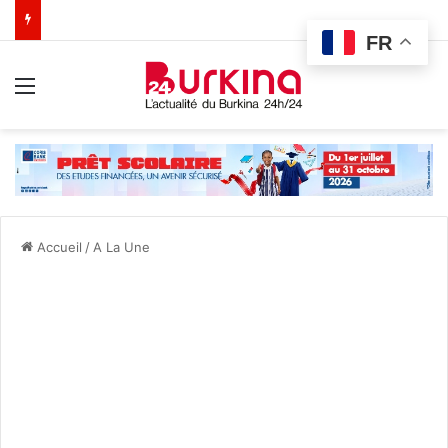
FR
Menu
Accueil
/
A La Une