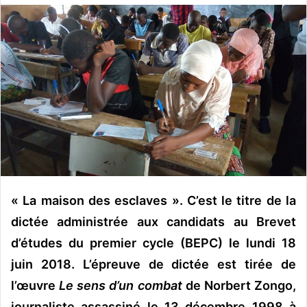
o
y
e
r
u
n
c
o
u
r
r
i
« La maison des esclaves ». C’est le titre de la
e
dictée administrée aux candidats au Brevet
l
d’études du premier cycle (BEPC) le lundi 18
juin 2018. L’épreuve de dictée est tirée de
l’œuvre
Le sens d’un combat
de Norbert Zongo,
journaliste assassiné le 13 décembre 1998 à