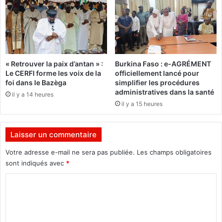
-
a
r
:
a
"
a
P
g
a
a
s
« Retrouver la paix d’antan » :
Burkina Faso : e-AGRÉMENT
d
Le CERFI forme les voix de la
officiellement lancé pour
e
foi dans le Bazèga
simplifier les procédures
p
administratives dans la santé
il y a 14 heures
a
il y a 15 heures
r
t
i
Laisser un commentaire
u
n
Votre adresse e-mail ne sera pas publiée.
Les champs obligatoires
i
sont indiqués avec
*
f
C
i
é
o
a
m
v