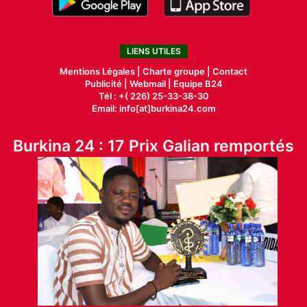
LIENS UTILES
Mentions Légales |
Charte groupe |
Contact
Publicité
|
Webmail |
Equipe B24
Tél : +( 226) 25-33-38-30
Email: info[at]burkina24.com
Burkina 24 : 17 Prix Galian remportés