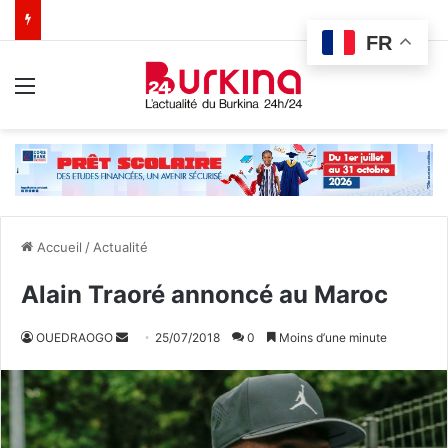
FR
Menu
Accueil
/
Actualité
Alain Traoré annoncé au Maroc
OUEDRAOGO
E
25/07/2018
0
Moins d’une minute
n
v
o
y