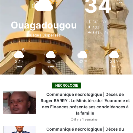
34
℃
b
e
u
a
o
o
d
b
g
k
Ouagadougou
34º - 30º
43%
o
i
e
r
3.61 km/h
Nuages Dispersés
k
n
a
m
32
35
32
34
℃
℃
℃
℃
ven
sam
dim
lun
NÉCROLOGIE
Communiqué nécrologique | Décès de
Roger BARRY : Le Ministère de l’Économie et
des Finances présente ses condoléances à
la famille
il y a 1 semaine
Communiqué nécrologique | Décès du