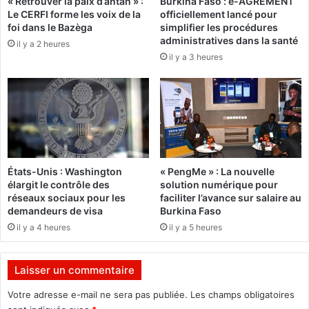
« Retrouver la paix d’antan » :
Burkina Faso : e-AGRÉMENT
b
s
Le CERFI forme les voix de la
officiellement lancé pour
i
v
foi dans le Bazèga
simplifier les procédures
l
o
administratives dans la santé
il y a 2 heures
a
l
il y a 3 heures
n
e
s
u
a
r
t
s
i
d
s
e
f
p
a
o
États-Unis : Washington
« PengMe » : La nouvelle
i
u
élargit le contrôle des
solution numérique pour
s
l
réseaux sociaux pour les
faciliter l’avance sur salaire au
a
e
demandeurs de visa
Burkina Faso
n
t
il y a 4 heures
il y a 5 heures
t
s
e
t
Laisser un commentaire
d
e
Votre adresse e-mail ne sera pas publiée.
Les champs obligatoires
m