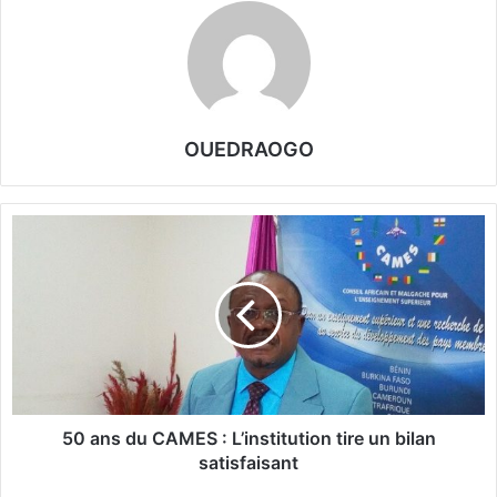
OUEDRAOGO
5
0
a
n
s
d
u
C
A
M
50 ans du CAMES : L’institution tire un bilan
E
satisfaisant
S