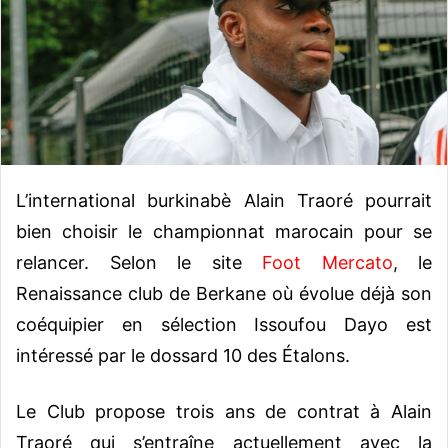
e
r
u
n
c
o
u
r
L’international burkinabè Alain Traoré pourrait
r
i
bien choisir le championnat marocain pour se
e
relancer. Selon le site
Foot Mercato
, le
l
Renaissance club de Berkane où évolue déjà son
coéquipier en sélection Issoufou Dayo est
intéressé par le dossard 10 des Étalons.
Le Club propose trois ans de contrat à Alain
Traoré qui s’entraîne actuellement avec la