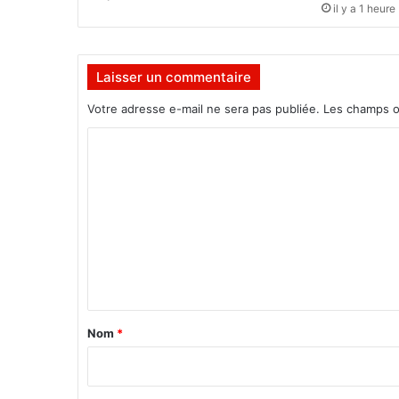
l
il y a 1 heure
d
e
l
Laisser un commentaire
a
m
Votre adresse e-mail ne sera pas publiée.
Les champs o
u
s
C
i
o
q
m
u
e
m
e
n
t
a
Nom
*
i
r