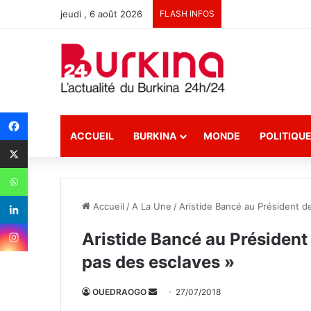
jeudi , 6 août 2026
FLASH INFOS
ACCUEIL
BURKINA
MONDE
POLITIQU
Accueil
/
A La Une
/
Aristide Bancé au Président d
Aristide Bancé au Président
pas des esclaves »
OUEDRAOGO
E
27/07/2018
n