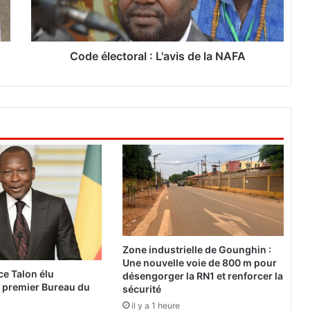
e
c
t
o
Code électoral : L'avis de la NAFA
r
a
l
:
L
'
a
v
i
s
d
e
l
Zone industrielle de Gounghin :
a
Une nouvelle voie de 800 m pour
N
ce Talon élu
désengorger la RN1 et renforcer la
u premier Bureau du
A
sécurité
F
il y a 1 heure