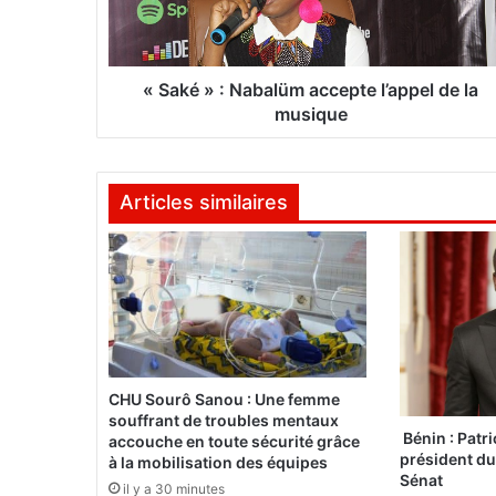
:
N
a
b
« Saké » : Nabalüm accepte l’appel de la
a
musique
l
ü
m
Articles similaires
a
c
c
e
p
t
e
l
’
CHU Sourô Sanou : Une femme
a
souffrant de troubles mentaux
p
Bénin : Patri
accouche en toute sécurité grâce
président d
p
à la mobilisation des équipes
Sénat
e
il y a 30 minutes