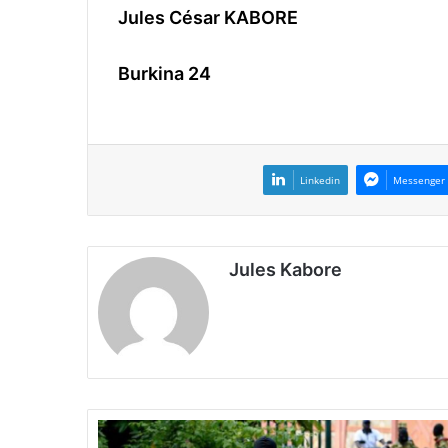
Jules César KABORE
Burkina 24
Linkedin
Messenger
Jules Kabore
C