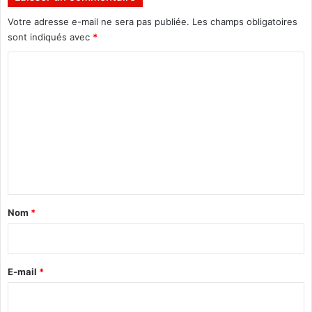
s
Votre adresse e-mail ne sera pas publiée.
Les champs obligatoires
u
i
sont indiqués avec
*
v
C
i
s
o
e
m
n
l
m
i
e
g
n
n
e
t
a
Nom
*
i
r
e
E-mail
*
*