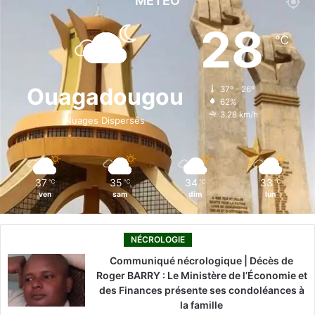
MÉTÉO
e
k
T
t
T
28
℃
b
e
u
a
o
o
d
b
g
k
Ouagadougou
37º - 26º
62%
o
i
e
r
3.28 km/h
Nuages Dispersés
k
n
a
m
37
35
34
33
℃
℃
℃
℃
ven
sam
dim
lun
NÉCROLOGIE
Communiqué nécrologique | Décès de
Roger BARRY : Le Ministère de l’Économie et
des Finances présente ses condoléances à
la famille