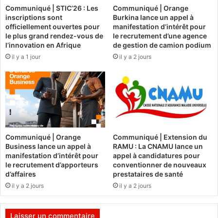
Communiqué | STIC’26 : Les
Communiqué | Orange
a
e
inscriptions sont
Burkina lance un appel à
k
i
officiellement ouvertes pour
manifestation d’intérêt pour
o
l
le plus grand rendez-vous de
le recrutement d’une agence
s
l
l’innovation en Afrique
de gestion de camion podium
1
e
il y a 1 jour
il y a 2 jours
2
r
a
c
n
e
s
u
a
x
p
q
r
u
è
i
Communiqué | Orange
Communiqué | Extension du
s
s
Business lance un appel à
RAMU : La CNAMU lance un
o
manifestation d’intérêt pour
appel à candidatures pour
n
le recrutement d’apporteurs
conventionner de nouveaux
t
d’affaires
prestataires de santé
t
il y a 2 jours
il y a 2 jours
r
è
s
Laisser un commentaire