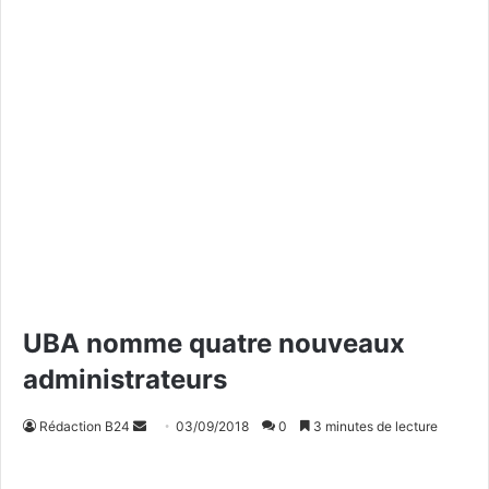
UBA nomme quatre nouveaux
administrateurs
Rédaction B24
E
03/09/2018
0
3 minutes de lecture
n
v