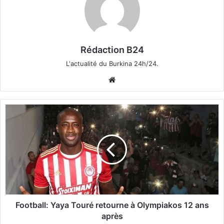
Rédaction B24
L'actualité du Burkina 24h/24.
We
bsi
te
F
o
o
t
b
a
l
l
:
Y
Football: Yaya Touré retourne à Olympiakos 12 ans
a
après