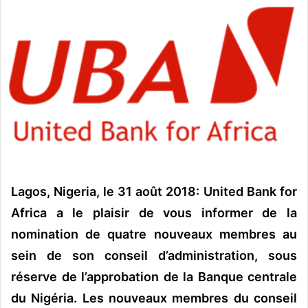
o
y
e
r
u
n
c
o
u
r
r
Lagos, Nigeria, le 31 août 2018:
United Bank for
i
e
Africa a le plaisir de vous informer de la
l
nomination de quatre nouveaux membres au
sein de son conseil d’administration, sous
réserve de l’approbation de la Banque centrale
du Nigéria. Les nouveaux membres du conseil