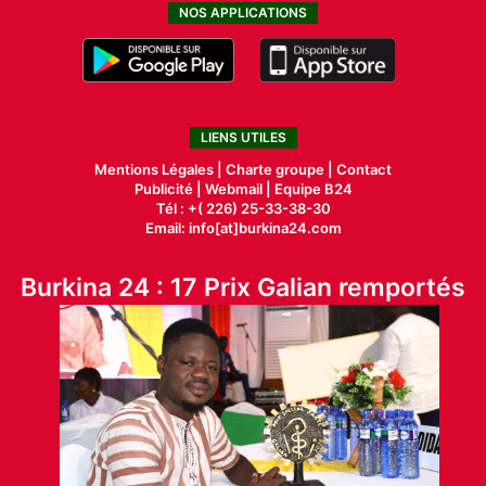
NOS APPLICATIONS
LIENS UTILES
Mentions Légales |
Charte groupe |
Contact
Publicité
|
Webmail |
Equipe B24
Tél : +( 226) 25-33-38-30
Email: info[at]burkina24.com
Burkina 24 : 17 Prix Galian remportés